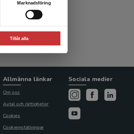
Marknadsföring
in
Tillåt alla
Allmänna länkar
Sociala medier
Om oss
Avtal och rättigheter
Cookies
Cookieinställningar