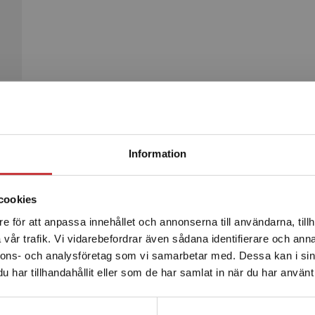
Begränsad fraktregion
Produkter
Information
cookies
e för att anpassa innehållet och annonserna till användarna, tillh
Det verkar som att du besöker studentlitteratur.se via en
vår trafik. Vi vidarebefordrar även sådana identifierare och anna
enhet utanför Sverige. Vi erbjuder inte leveranser utanför
nnons- och analysföretag som vi samarbetar med. Dessa kan i sin
Sverige. För att kunna slutföra ett köp måste
har tillhandahållit eller som de har samlat in när du har använt 
leveransadressen vara i Sverige.
Läs mer
Kontakta kundservice