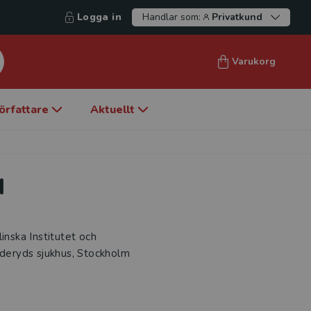
Logga in
Handlar som:
Privatkund
Varukorg
örfattare
Aktuellt
d
inska Institutet och
nderyds sjukhus, Stockholm