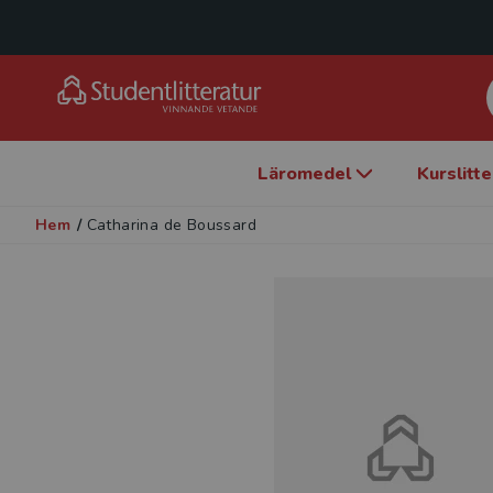
Läromedel
Kurslitt
Hem
/
Catharina de Boussard