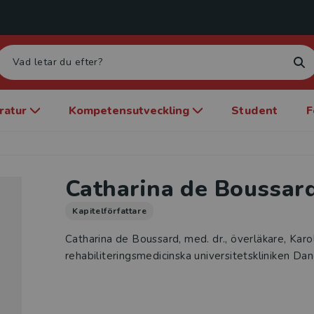
eratur
Kompetensutveckling
Student
F
Catharina de Boussar
Kapitelförfattare
Catharina de Boussard, med. dr., överläkare, Karol
rehabiliteringsmedicinska universitetskliniken Da