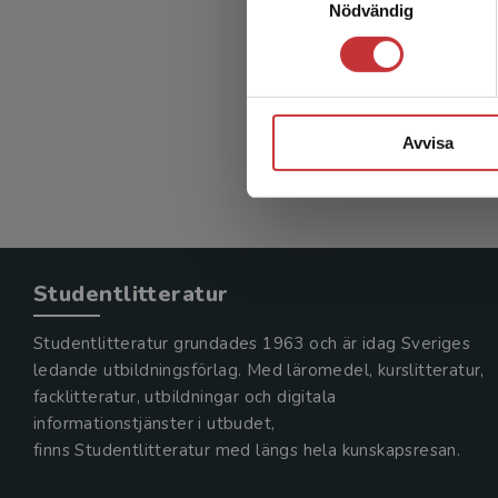
Nödvändig
Rehabil
Borg, Jörg
404 kr
in
Exkl. mom
Avvisa
Studentlitteratur
Studentlitteratur grundades 1963 och är idag Sveriges
ledande utbildningsförlag. Med läromedel, kurslitteratur,
facklitteratur, utbildningar och digitala
informationstjänster i utbudet,
finns Studentlitteratur med längs hela kunskapsresan.