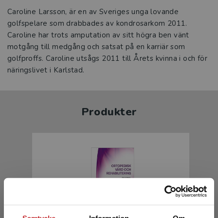
Caroline Larsson, är en av Sveriges unga lovande
golfspelare som drabbades av kondrosarkom 2011.
Caroline har trots amputation av sitt högra ben vänt
motgång till medgång och satsat på en karriär som
golfproffs. Caroline utsågs 2011 till Årets kvinna i och för
näringslivet i Karlstad.
Produkter