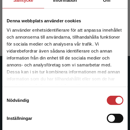
Samtycke
Information
Om
Ortopedisk vård och rehabilitering
Denna webbplats använder cookies
Hommel, A - Bååth, C (red.)
534 kr
inkl. moms
Vi använder enhetsidentifierare för att anpassa innehållet
Exkl. moms: 504 kr
och annonserna till användarna, tillhandahålla funktioner
för sociala medier och analysera vår trafik. Vi
Begränsad fraktregion
vidarebefordrar även sådana identifierare och annan
information från din enhet till de sociala medier och
annons- och analysföretag som vi samarbetar med.
Studentlitteratur
Dessa kan i sin tur kombinera informationen med annan
information som du har tillhandahållit eller som de har
Det verkar som att du besöker
Studentlitteratur grundades 1963 och är idag Sveriges
samlat in när du har använt deras tjänster.
studentlitteratur.se via en enhet utanför Sverige.
ledande utbildningsförlag. Med läromedel, kurslitteratur,
Samtyckesval
Vi erbjuder inte leveranser utanför Sverige. För
facklitteratur, utbildningar och digitala
Nödvändig
att kunna slutföra ett köp måste
informationstjänster i utbudet, finns Studentlitteratur med
leveransadressen vara i Sverige.
Läs mer
längs hela kunskapsresan.
Inställningar
Kontakta kundservice
Kontakta oss