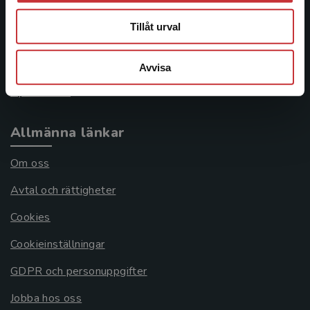
046-31 21 00
Tillåt urval
Frågor och svar
Köpvillkor
Avvisa
Systemkrav
Allmänna länkar
Om oss
Avtal och rättigheter
Cookies
Cookieinställningar
GDPR och personuppgifter
Jobba hos oss