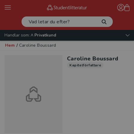
Handlar som:
Privatkund
Hem
/
Caroline Boussard
Caroline Boussard
Kapitelförfattare