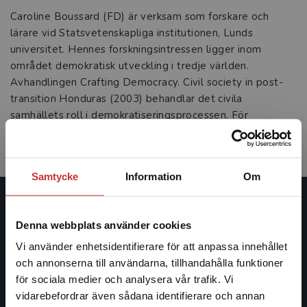
Caroline Boussard (FD) är verksam som forskare och
lärare vid Statsvetenskapliga institutionen, Lunds
universitet. Hennes forskningsintressen ligger inom
området demokratisk utveckling i tredje världen.
Avhandlingen Crafting Democracy. Civil society in post-
transition Honduras (2003) behandlar det civila
samhällets roll i demokratiseringsprocessen. För
närvarande forskar hon om rättssäkerhet i nya
demokratier.
Samtycke
Information
Om
Studentlitteratur
Denna webbplats använder cookies
Studentlitteratur grundades 1963 och är idag Sveriges
Vi använder enhetsidentifierare för att anpassa innehållet
ledande utbildningsförlag. Med läromedel, kurslitteratur,
och annonserna till användarna, tillhandahålla funktioner
facklitteratur, utbildningar och digitala
för sociala medier och analysera vår trafik. Vi
Begränsad fraktregion
informationstjänster i utbudet, finns Studentlitteratur med
vidarebefordrar även sådana identifierare och annan