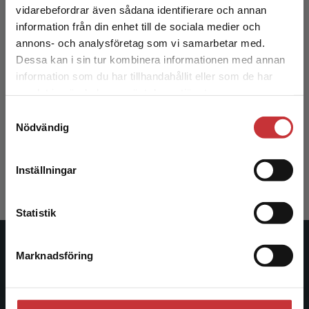
Begränsad fraktregion
vidarebefordrar även sådana identifierare och annan
information från din enhet till de sociala medier och
annons- och analysföretag som vi samarbetar med.
Dessa kan i sin tur kombinera informationen med annan
information som du har tillhandahållit eller som de har
Det verkar som att du besöker
samlat in när du har använt deras tjänster.
studentlitteratur.se via en enhet utanför Sverige.
Implementering
Samtyckesval
Vi erbjuder inte leveranser utanför Sverige. För
Nödvändig
att kunna slutföra ett köp måste
Nilsen, Per (red.)
leveransadressen vara i Sverige.
Läs mer
376 kr
inkl. moms
Inställningar
Exkl. moms: 355 kr
Kontakta kundservice
Statistik
Studentlitteratur
Marknadsföring
Stäng
Studentlitteratur grundades 1963 och är idag Sveriges
ledande utbildningsförlag. Med läromedel, kurslitteratur,