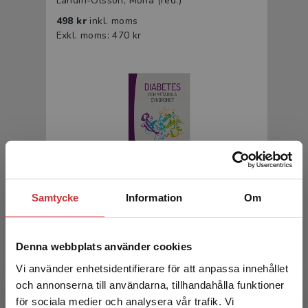
Landin-Olsson, Mona (red.)
498 kr
inkl. moms
Exkl. moms: 470 kr
Diabetes och metabola syndromet
Samtycke
Information
Om
Nyström, Fredrik m.fl. (red.)
426 kr
inkl. moms
Denna webbplats använder cookies
Exkl. moms: 402 kr
Vi använder enhetsidentifierare för att anpassa innehållet
och annonserna till användarna, tillhandahålla funktioner
för sociala medier och analysera vår trafik. Vi