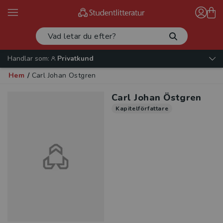
Handlar som:
Privatkund
Hem
/
Carl Johan Östgren
Carl Johan Östgren
Kapitelförfattare