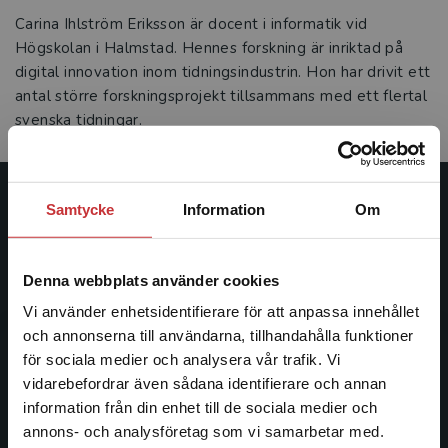
Carina Ihlström Eriksson är docent i informatik vid
Högskolan i Halmstad. Hennes forskning är inriktad på
digital innovation inom tidningsindustrin. Hon har drivit ett
antal större forskningsprojekt tillsammans med ett flertal
svenska tidningar.
Samtycke
Information
Om
Studentlitteratur
Studentlitteratur grundades 1963 och är idag Sveriges
Denna webbplats använder cookies
ledande utbildningsförlag. Med läromedel, kurslitteratur,
facklitteratur, utbildningar och digitala
Vi använder enhetsidentifierare för att anpassa innehållet
informationstjänster i utbudet, finns Studentlitteratur med
och annonserna till användarna, tillhandahålla funktioner
längs hela kunskapsresan.
för sociala medier och analysera vår trafik. Vi
Begränsad fraktregion
vidarebefordrar även sådana identifierare och annan
information från din enhet till de sociala medier och
Kontakta oss
annons- och analysföretag som vi samarbetar med.