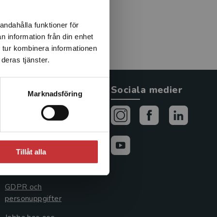
tet Demokratiska
nköpings universitet.
andahålla funktioner för
n information från din enhet
 tur kombinera informationen
deras tjänster.
Allmänna länkar
Sociala medier
Marknadsföring
Om oss
Avtal och rättigheter
Cookies
Tillåt alla
Cookieinställningar
GDPR och
personuppgifter