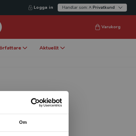
Logga in
Handlar som:
Privatkund
Varukorg
örfattare
Aktuellt
st som lektor i lärande med
å Högskolan för lärande och
amen som fritidspedagog
Om
alet år. Under 2007–2008
s förändrade praxis, Örebro