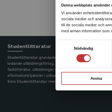
Denna webbplats använder 
Vi använder enhetsidentifierar
sociala medier och analysera 
till de sociala medier och a
med annan information som du 
Samtyckesval
Studentlitteratur
Nödvändig
Studentlitteratur grundades 1963 och är idag Sveriges
ledande utbildningsförlag. Med läromedel, kurslitteratur,
facklitteratur, utbildningar och digitala
informationstjänster i utbudet,
Avvisa
finns Studentlitteratur med längs hela kunskapsresan.