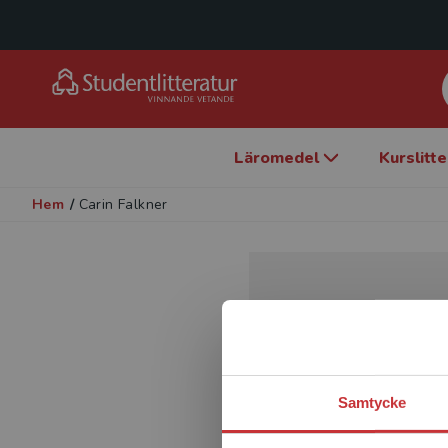
Läromedel
Kurslitt
Hem
/
Carin Falkner
Samtycke