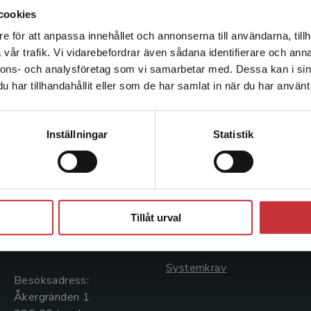
universitet, och är nu anställd i forskningsprojek
cookies
läroprocesser i folkbildande organisationer vid Li
e för att anpassa innehållet och annonserna till användarna, tillh
Det verkar som att du besöker studentlitteratur.se via en
vår trafik. Vi vidarebefordrar även sådana identifierare och anna
enhet utanför Sverige. Vi erbjuder inte leveranser utanför
nnons- och analysföretag som vi samarbetar med. Dessa kan i sin
Sverige. För att kunna slutföra ett köp måste
har tillhandahållit eller som de har samlat in när du har använt 
leveransadressen vara i Sverige.
Läs mer
Kontakta kundservice
Kontakta oss
Kundservice
Inställningar
Statistik
Kontakta oss
Kontakta kundservice
046-31 20 00
046-31 21 00
Stäng
Postadress:
Frågor och svar
Tillåt urval
Box 141
Köpvillkor
221 00 Lund
Systemkrav
Besöksadress:
Åkergränden 1