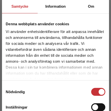
Samtycke
Information
Om
Denna webbplats använder cookies
Vi använder enhetsidentifierare för att anpassa innehållet
och annonserna till användarna, tillhandahålla funktioner
för sociala medier och analysera vår trafik. Vi
Begränsad fraktregion
Manifest
vidarebefordrar även sådana identifierare och annan
information från din enhet till de sociala medier och
Dahlstedt, M - Lalander, P (red.)
annons- och analysföretag som vi samarbetar med.
Dessa kan i sin tur kombinera informationen med annan
222 kr
inkl. moms
information som du har tillhandahållit eller som de har
Exkl. moms: 209 kr
Det verkar som att du besöker
samlat in när du har använt deras tjänster.
studentlitteratur.se via en enhet utanför Sverige.
Samtyckesval
Vi erbjuder inte leveranser utanför Sverige. För
Nödvändig
att kunna slutföra ett köp måste
leveransadressen vara i Sverige.
Läs mer
Inställningar