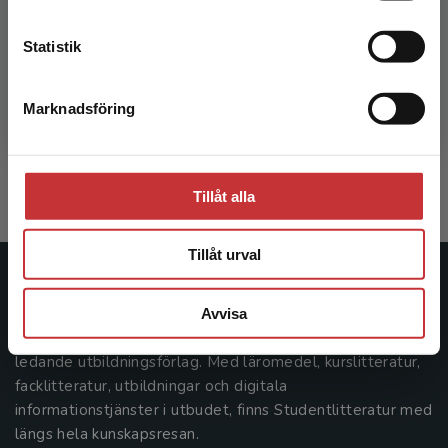
Kontakta kundservice
Statistik
Perspektiv på social utsatthet
Marknadsföring
Stäng
Lalander, P - Svensson, B (red.)
352 kr
inkl. moms
Exkl. moms: 332 kr
Tillåt alla
Tillåt urval
Studentlitteratur
Avvisa
Studentlitteratur grundades 1963 och är idag Sveriges
ledande utbildningsförlag. Med läromedel, kurslitteratur,
facklitteratur, utbildningar och digitala
informationstjänster i utbudet, finns Studentlitteratur med
längs hela kunskapsresan.