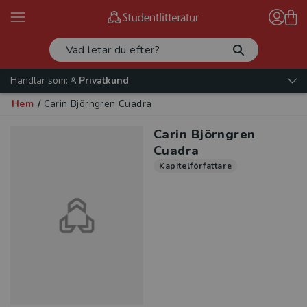
Handlar som:
Privatkund
Hem
/
Carin Björngren Cuadra
Carin Björngren
Cuadra
Kapitelförfattare