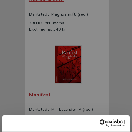
Dahlstedt, Magnus m.fl. (red.)
370 kr
inkl. moms
Exkl. moms: 349 kr
Manifest
Dahlstedt, M - Lalander, P (red.)
357 kr
inkl. moms
Exkl. moms: 337 kr