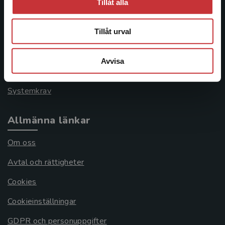
Tillåt alla
Kontakta kundservice
046-31 21 00
Tillåt urval
Frågor och svar
Avvisa
Köpvillkor
Systemkrav
Allmänna länkar
Om oss
Avtal och rättigheter
Cookies
Cookieinställningar
GDPR och personuppgifter