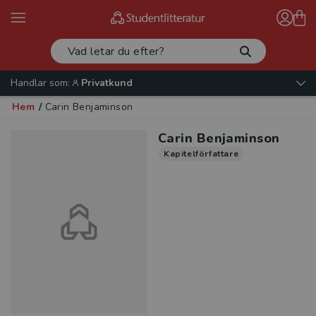
Handlar som:
Privatkund
Hem
/
Carin Benjaminson
Carin Benjaminson
Kapitelförfattare