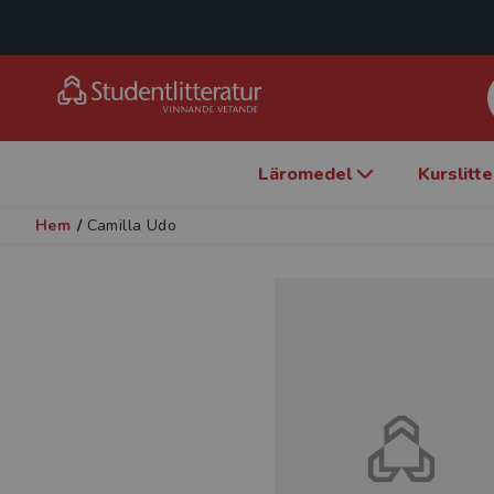
Läromedel
Kurslitt
Hem
/
Camilla Udo