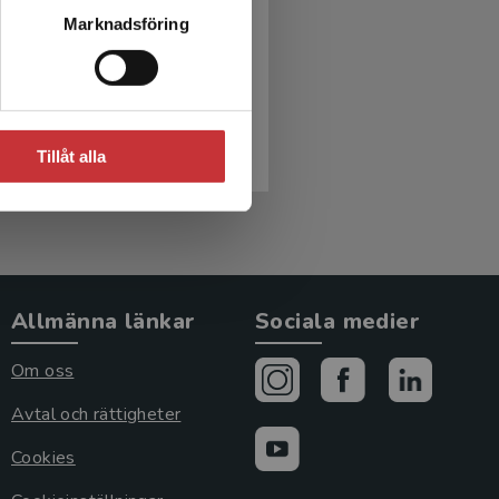
iativ vård
Marknadsföring
shed, B - Ternestedt, B-M
r
inkl. moms
Tillåt alla
moms: 441 kr
Allmänna länkar
Sociala medier
Om oss
Avtal och rättigheter
Cookies