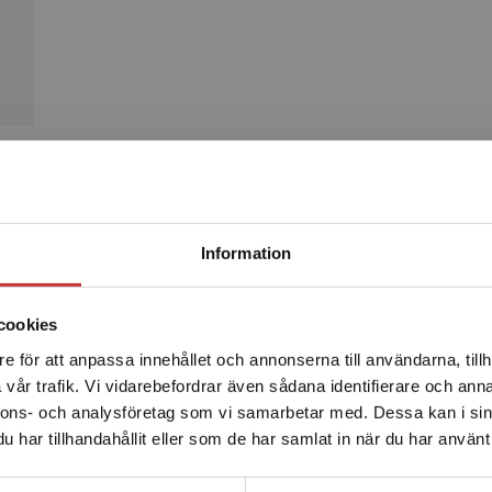
Produkter
Begränsad fraktregion
Information
mande
cookies
e för att anpassa innehållet och annonserna till användarna, tillh
Det verkar som att du besöker studentlitteratur.se via en
vår trafik. Vi vidarebefordrar även sådana identifierare och anna
enhet utanför Sverige. Vi erbjuder inte leveranser utanför
nnons- och analysföretag som vi samarbetar med. Dessa kan i sin
Sverige. För att kunna slutföra ett köp måste
har tillhandahållit eller som de har samlat in när du har använt 
leveransadressen vara i Sverige.
Läs mer