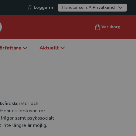
Logga in
Handlar som:
Privatkund
Varukorg
örfattare
Aktuellt
ukvårdskurator och
 Hennes forskning rör
 frågor samt psykosocialt
inte längre är möjlig.