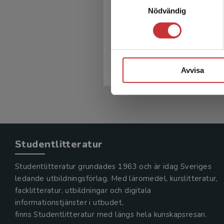
Palliativ vård
Nödvändig
Melin-Johansson, Christina m.fl. 
434 kr
inkl. moms
Exkl. moms: 409 kr
Avvisa
Studentlitteratur
Studentlitteratur grundades 1963 och är idag Sveriges
ledande utbildningsförlag. Med läromedel, kurslitteratur,
facklitteratur, utbildningar och digitala
informationstjänster i utbudet,
finns Studentlitteratur med längs hela kunskapsresan.