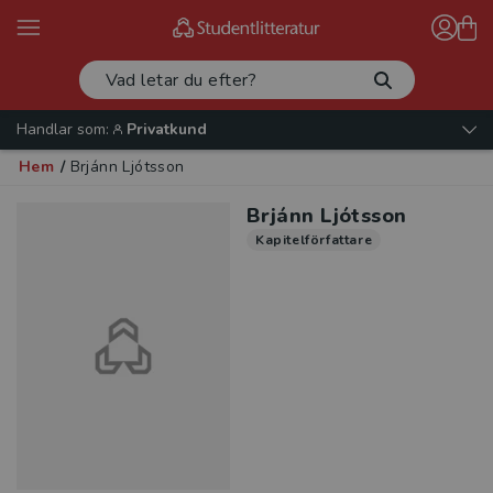
Handlar som:
Privatkund
Hem
/
Brjánn Ljótsson
Brjánn Ljótsson
Kapitelförfattare