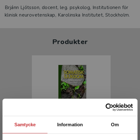
Brjánn Ljótsson, docent, leg. psykolog, Institutionen för
klinisk neurovetenskap, Karolinska Institutet, Stockholm.
Produkter
Somatisk sjukdom
Samtycke
Information
Om
Sarkohi, A - Andersson, G (red.)