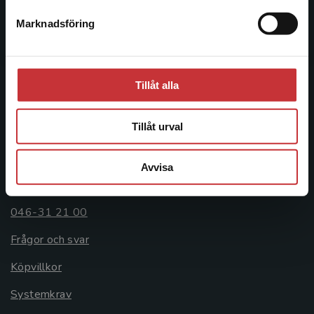
Postadress:
Marknadsföring
Stäng
Box 141
221 00 Lund
Besöksadress:
Tillåt alla
Åkergränden 1
Tillåt urval
Kundservice
Avvisa
Kontakta kundservice
046-31 21 00
Frågor och svar
Köpvillkor
Systemkrav