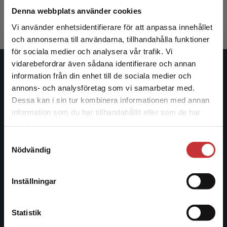
385 kr
inkl. moms
Denna webbplats använder cookies
Exkl. moms: 363 kr
Vi använder enhetsidentifierare för att anpassa innehållet
och annonserna till användarna, tillhandahålla funktioner
för sociala medier och analysera vår trafik. Vi
Begränsad fraktregion
vidarebefordrar även sådana identifierare och annan
Studentlitteratur
information från din enhet till de sociala medier och
annons- och analysföretag som vi samarbetar med.
Studentlitteratur grundades 1963 och är idag Sveriges
Dessa kan i sin tur kombinera informationen med annan
ledande utbildningsförlag. Med läromedel, kurslitteratur,
information som du har tillhandahållit eller som de har
Det verkar som att du besöker
facklitteratur, utbildningar och digitala
samlat in när du har använt deras tjänster.
studentlitteratur.se via en enhet utanför Sverige.
informationstjänster i utbudet, finns Studentlitteratur med
Samtyckesval
Vi erbjuder inte leveranser utanför Sverige. För
längs hela kunskapsresan.
Nödvändig
att kunna slutföra ett köp måste
leveransadressen vara i Sverige.
Läs mer
Kontakta oss
Inställningar
Kontakta kundservice
Kontakta oss
Statistik
046-31 20 00