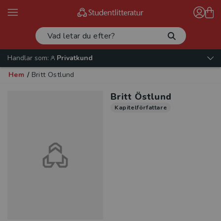
Handlar som:
Privatkund
Hem
/
Britt Östlund
Britt Östlund
Kapitelförfattare