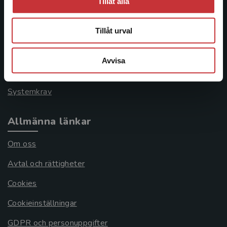
Tillåt alla
Kontakta kundservice
Tillåt urval
046-31 21 00
Frågor och svar
Avvisa
Köpvillkor
Systemkrav
Allmänna länkar
Om oss
Avtal och rättigheter
Cookies
Cookieinställningar
GDPR och personuppgifter