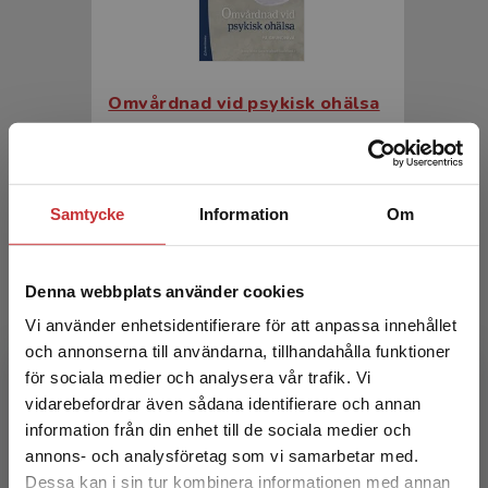
Omvårdnad vid psykisk ohälsa
Molin, J - Wiklund Gustin, L (red.)
552 kr
inkl. moms
Exkl. moms: 521 kr
Samtycke
Information
Om
Denna webbplats använder cookies
Vi använder enhetsidentifierare för att anpassa innehållet
och annonserna till användarna, tillhandahålla funktioner
för sociala medier och analysera vår trafik. Vi
Begränsad fraktregion
vidarebefordrar även sådana identifierare och annan
information från din enhet till de sociala medier och
Omvårdnad vid psykisk ohälsa
annons- och analysföretag som vi samarbetar med.
Dessa kan i sin tur kombinera informationen med annan