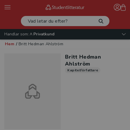
Handlar som:
Privatkund
Hem
/
Britt Hedman Ahlström
Britt Hedman
Ahlström
Kapitelförfattare