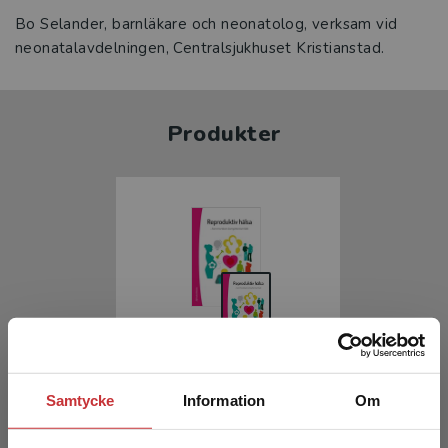
Bo Selander, barnläkare och neonatolog, verksam vid
neonatalavdelningen, Centralsjukhuset Kristianstad.
Produkter
Reproduktiv hälsa
Samtycke
Information
Om
Lindgren, Helena m.fl. (red.)