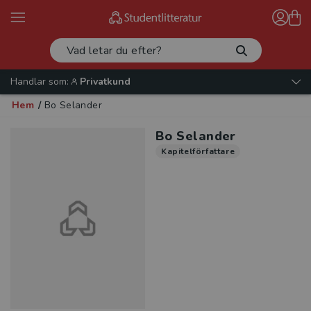
Handlar som:
Privatkund
Hem
/
Bo Selander
Bo Selander
Kapitelförfattare