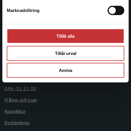
Postadress:
Marknadsföring
Stäng
Box 141
221 00 Lund
Besöksadress:
Tillåt alla
Åkergränden 1
Tillåt urval
Kundservice
Avvisa
Kontakta kundservice
046-31 21 00
Frågor och svar
Köpvillkor
Systemkrav