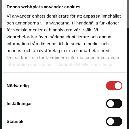
917 kr
inkl. moms
Denna webbplats använder cookies
Exkl. moms: 865 kr
Vi använder enhetsidentifierare för att anpassa innehållet
och annonserna till användarna, tillhandahålla funktioner
för sociala medier och analysera vår trafik. Vi
Begränsad fraktregion
vidarebefordrar även sådana identifierare och annan
Studentlitteratur
information från din enhet till de sociala medier och
annons- och analysföretag som vi samarbetar med.
Studentlitteratur grundades 1963 och är idag Sveriges
Dessa kan i sin tur kombinera informationen med annan
ledande utbildningsförlag. Med läromedel, kurslitteratur,
information som du har tillhandahållit eller som de har
Det verkar som att du besöker
facklitteratur, utbildningar och digitala
samlat in när du har använt deras tjänster.
studentlitteratur.se via en enhet utanför Sverige.
informationstjänster i utbudet, finns Studentlitteratur med
Samtyckesval
Vi erbjuder inte leveranser utanför Sverige. För
längs hela kunskapsresan.
Nödvändig
att kunna slutföra ett köp måste
leveransadressen vara i Sverige.
Läs mer
Kontakta oss
Inställningar
Kontakta kundservice
Kontakta oss
Statistik
046-31 20 00