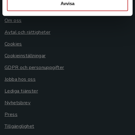
Avvisa
Allmänna länkar
Om oss
Avtal och rättigheter
Cookies
Cookieinställningar
GDPR och personuppgifter
Jobba hos oss
Lediga tjänster
Nyhetsbrev
Press
Tillgänglighet