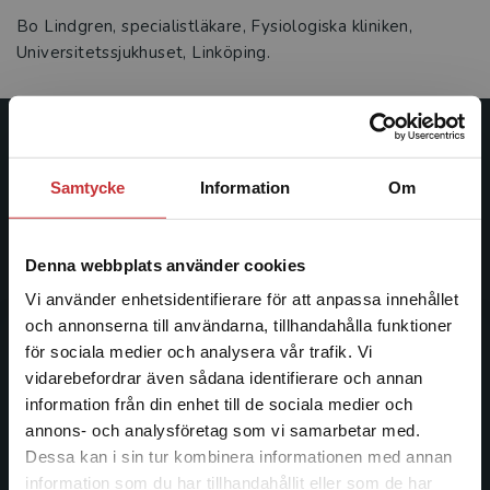
Bo Lindgren, specialistläkare, Fysiologiska kliniken,
Universitetssjukhuset, Linköping.
Studentlitteratur
Samtycke
Information
Om
Studentlitteratur grundades 1963 och är idag Sveriges
ledande utbildningsförlag. Med läromedel, kurslitteratur,
facklitteratur, utbildningar och digitala
Denna webbplats använder cookies
informationstjänster i utbudet, finns Studentlitteratur med
Vi använder enhetsidentifierare för att anpassa innehållet
längs hela kunskapsresan.
och annonserna till användarna, tillhandahålla funktioner
för sociala medier och analysera vår trafik. Vi
Kontakta oss
Begränsad fraktregion
vidarebefordrar även sådana identifierare och annan
information från din enhet till de sociala medier och
Kontakta oss
annons- och analysföretag som vi samarbetar med.
Dessa kan i sin tur kombinera informationen med annan
046-31 20 00
information som du har tillhandahållit eller som de har