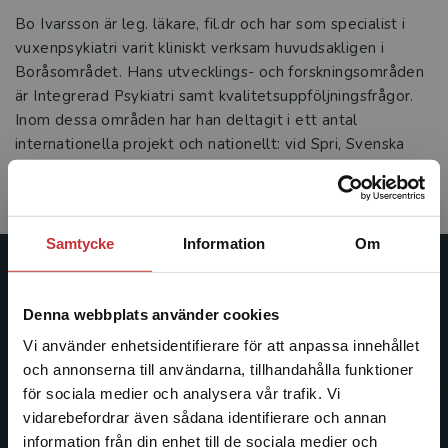
Bo Ivarsson är leg. läkare, fil.dr och har som specialist i
vuxenpsykiatri varit kliniskt verksam huvudsakligen i
Boråsområdet. Hans utvecklings- och forskningsområden
är Integrerad Psykiatri samt kvalitetsuppföljningsfrågor.
Inom dessa områden har han deltagit i ett antal
internationella projekt och nationellt: vid Spri, Svenska
psykiatriska föreningen, NySam, Landstingsförbundet/SKL
och Socialstyrelsen.
Samtycke
Information
Om
Studentlitteratur
Denna webbplats använder cookies
Studentlitteratur grundades 1963 och är idag Sveriges
Vi använder enhetsidentifierare för att anpassa innehållet
ledande utbildningsförlag. Med läromedel, kurslitteratur,
och annonserna till användarna, tillhandahålla funktioner
facklitteratur, utbildningar och digitala
för sociala medier och analysera vår trafik. Vi
informationstjänster i utbudet, finns Studentlitteratur med
Begränsad fraktregion
vidarebefordrar även sådana identifierare och annan
längs hela kunskapsresan.
information från din enhet till de sociala medier och