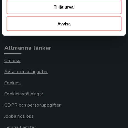
Tillåt urval
Frågor och svar
Köpvillkor
Avvisa
Systemkrav
Allmänna länkar
Om oss
Avtal och rättigheter
Cookies
Cookieinställningar
GDPR och personuppgifter
Jobba hos oss
Lediga tjänster