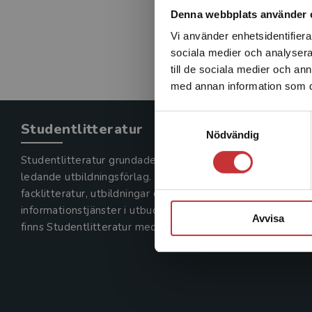
Denna webbplats använder 
Vi använder enhetsidentifierar
sociala medier och analysera 
till de sociala medier och a
med annan information som du 
Samtyckesval
Studentlitteratur
Nödvändig
Studentlitteratur grundades 1963 och är idag Sveriges
ledande utbildningsförlag. Med läromedel, kurslitteratur,
facklitteratur, utbildningar och digitala
informationstjänster i utbudet,
Avvisa
finns Studentlitteratur med längs hela kunskapsresan.