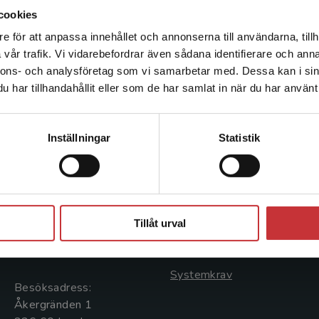
cookies
e för att anpassa innehållet och annonserna till användarna, tillh
Det verkar som att du besöker studentlitteratur.se via en
vår trafik. Vi vidarebefordrar även sådana identifierare och anna
enhet utanför Sverige. Vi erbjuder inte leveranser utanför
nnons- och analysföretag som vi samarbetar med. Dessa kan i sin
Sverige. För att kunna slutföra ett köp måste
har tillhandahållit eller som de har samlat in när du har använt 
leveransadressen vara i Sverige.
Läs mer
Kontakta kundservice
Kontakta oss
Kundservice
Inställningar
Statistik
Kontakta oss
Kontakta kundservice
046-31 20 00
046-31 21 00
Stäng
Postadress:
Frågor och svar
Tillåt urval
Box 141
Köpvillkor
221 00 Lund
Systemkrav
Besöksadress:
Åkergränden 1