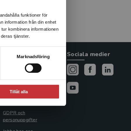
andahålla funktioner för
n information från din enhet
 tur kombinera informationen
deras tjänster.
Allmänna länkar
Sociala medier
Marknadsföring
Om oss
Avtal och rättigheter
Cookies
Tillåt alla
Cookieinställningar
GDPR och
personuppgifter