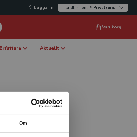
Logga in
Handlar som:
Privatkund
Varukorg
örfattare
Aktuellt
niken, Universitessjukhuset,
Om