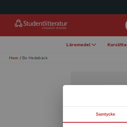
Läromedel
Kurslitt
Hem
/
Bo Hedebäck
Samtycke