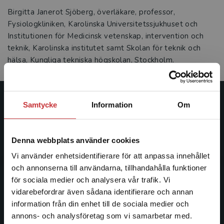
Birgitta Janerot Sjöberg, överläkare, professor,
Fysiologkliniken, Karolinska Universitetssjukhuset och
Institutionen för Medicinsk vetenskap, intervention och
teknik, Karolinska institutet samt Skolan för teknik och
hälsa, Kungliga tekniska högskolan, Stockholm.
Samtycke
Information
Om
Studentlitteratur
Studentlitteratur grundades 1963 och är idag Sveriges
Denna webbplats använder cookies
ledande utbildningsförlag. Med läromedel, kurslitteratur,
facklitteratur, utbildningar och digitala
Vi använder enhetsidentifierare för att anpassa innehållet
informationstjänster i utbudet, finns Studentlitteratur med
och annonserna till användarna, tillhandahålla funktioner
längs hela kunskapsresan.
för sociala medier och analysera vår trafik. Vi
Begränsad fraktregion
vidarebefordrar även sådana identifierare och annan
information från din enhet till de sociala medier och
Kontakta oss
annons- och analysföretag som vi samarbetar med.