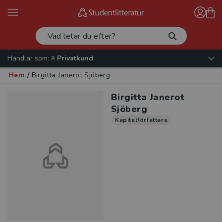
Handlar som:
Privatkund
Hem
/
Birgitta Janerot Sjöberg
Birgitta Janerot
Sjöberg
Kapitelförfattare