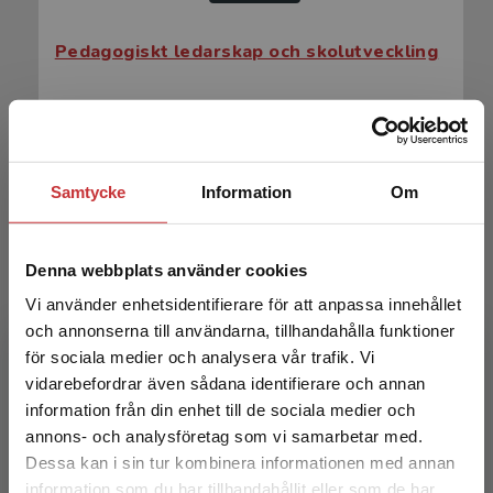
Pedagogiskt ledarskap och skolutveckling
Uljens, M - Smeds-Nylund, A-S (red.)
227 kr
inkl. moms
Exkl. moms: 214 kr
Samtycke
Information
Om
Denna webbplats använder cookies
Vi använder enhetsidentifierare för att anpassa innehållet
och annonserna till användarna, tillhandahålla funktioner
för sociala medier och analysera vår trafik. Vi
Begränsad fraktregion
vidarebefordrar även sådana identifierare och annan
Pedagogiskt ledarskap och skolutveckling
information från din enhet till de sociala medier och
annons- och analysföretag som vi samarbetar med.
Uljens, M - Smeds-Nylund, A-S (red.)
Dessa kan i sin tur kombinera informationen med annan
information som du har tillhandahållit eller som de har