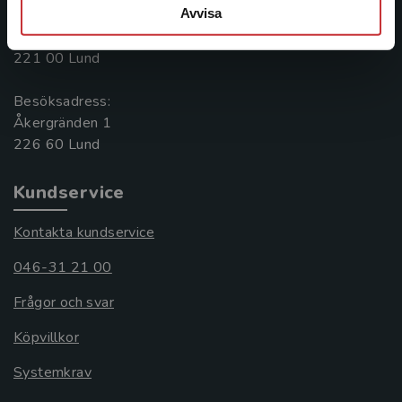
Avvisa
Postadress:
Box 141
221 00 Lund
Besöksadress:
Åkergränden 1
Kundservice
Kontakta kundservice
046-31 21 00
Frågor och svar
Köpvillkor
Systemkrav