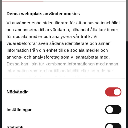
Ahlberg, Ann (red.)
Denna webbplats använder cookies
419 kr
inkl. moms
Exkl. moms: 395 kr
Vi använder enhetsidentifierare för att anpassa innehållet
och annonserna till användarna, tillhandahålla funktioner
för sociala medier och analysera vår trafik. Vi
Begränsad fraktregion
vidarebefordrar även sådana identifierare och annan
information från din enhet till de sociala medier och
Studentlitteratur
annons- och analysföretag som vi samarbetar med.
Dessa kan i sin tur kombinera informationen med annan
Studentlitteratur grundades 1963 och är idag Sveriges
information som du har tillhandahållit eller som de har
Det verkar som att du besöker
ledande utbildningsförlag. Med läromedel, kurslitteratur,
samlat in när du har använt deras tjänster.
studentlitteratur.se via en enhet utanför Sverige.
facklitteratur, utbildningar och digitala
Samtyckesval
Vi erbjuder inte leveranser utanför Sverige. För
informationstjänster i utbudet, finns Studentlitteratur med
Nödvändig
att kunna slutföra ett köp måste
längs hela kunskapsresan.
leveransadressen vara i Sverige.
Läs mer
Inställningar
Kontakta oss
Kontakta kundservice
Kontakta oss
Statistik