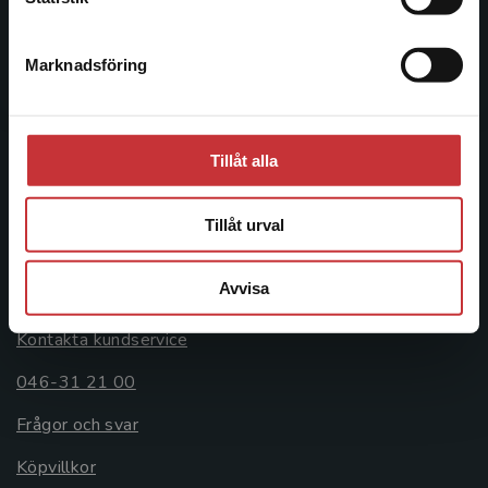
046-31 20 00
Marknadsföring
Stäng
Postadress:
Box 141
221 00 Lund
Tillåt alla
Besöksadress:
Åkergränden 1
Tillåt urval
Kundservice
Avvisa
Kontakta kundservice
046-31 21 00
Frågor och svar
Köpvillkor