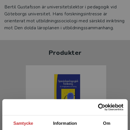
Bertil Gustafsson är universitetslektor i pedagogik vid
Göteborgs universitet. Hans forskningsintresse är
orienterat mot utbildningssociologi med särskild inriktning
mot Den dolda läroplanen i utbildningssammanhang.
Produkter
Specialpedagogisk forskning
Samtycke
Information
Om