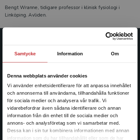
Bengt Wranne, tidigare professor i klinisk fysiologi i
Linköping. Avliden.
Studentlitteratur
Samtycke
Information
Om
Studentlitteratur grundades 1963 och är idag Sveriges
ledande utbildningsförlag. Med läromedel, kurslitteratur,
facklitteratur, utbildningar och digitala
Denna webbplats använder cookies
informationstjänster i utbudet, finns Studentlitteratur med
Vi använder enhetsidentifierare för att anpassa innehållet
längs hela kunskapsresan.
och annonserna till användarna, tillhandahålla funktioner
för sociala medier och analysera vår trafik. Vi
Kontakta oss
Begränsad fraktregion
vidarebefordrar även sådana identifierare och annan
information från din enhet till de sociala medier och
Kontakta oss
annons- och analysföretag som vi samarbetar med.
Dessa kan i sin tur kombinera informationen med annan
046-31 20 00
information som du har tillhandahållit eller som de har