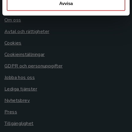
Avvisa
Allmänna länkar
Om oss
Avtal och rättigheter
Cookies
Cookieinställningar
GDPR och personuppgifter
Jobba hos oss
Lediga tjänster
Nyhetsbrev
Press
Tillgänglighet