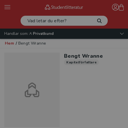
Handlar som:
Privatkund
Hem
/
Bengt Wranne
Bengt Wranne
Kapitelförfattare