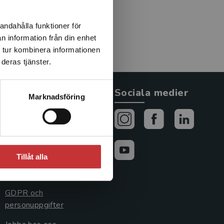
 Som akademisk lärare på
nnisson under två
andahålla funktioner för
flerårig praktik.
n information från din enhet
 tur kombinera informationen
deras tjänster.
Allmänna länkar
Sociala medier
Marknadsföring
Om oss
Avtal och rättigheter
Cookies
Tillåt alla
Cookieinställningar
GDPR och
personuppgifter