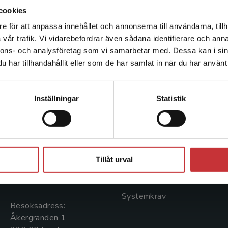
Familjeföretagande – affärer och känslor (2012).
cookies
grund­utbildningen skapade och ledde Bengt Joha
e för att anpassa innehållet och annonserna till användarna, tillh
Det verkar som att du besöker studentlitteratur.se via en
decennier ett unikt ­entreprenörskapsprogram med 
vår trafik. Vi vidarebefordrar även sådana identifierare och anna
enhet utanför Sverige. Vi erbjuder inte leveranser utanför
nnons- och analysföretag som vi samarbetar med. Dessa kan i sin
Sverige. För att kunna slutföra ett köp måste
har tillhandahållit eller som de har samlat in när du har använt 
leveransadressen vara i Sverige.
Läs mer
Kontakta kundservice
Kontakta oss
Kundservice
Inställningar
Statistik
Kontakta oss
Kontakta kundservice
046-31 20 00
046-31 21 00
Stäng
Postadress:
Frågor och svar
Tillåt urval
Box 141
Köpvillkor
221 00 Lund
Systemkrav
Besöksadress:
Åkergränden 1