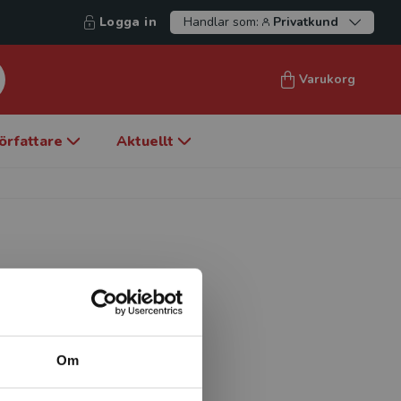
Logga in
Handlar som:
Privatkund
Varukorg
örfattare
Aktuellt
nörskap och
d de svenska böcker som han
med andra, märks I
Om
 i ­förnyelse (1997),
treprenörer (2009) och