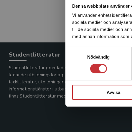
Denna webbplats använder 
Vi använder enhetsidentifierar
sociala medier och analysera 
till de sociala medier och a
med annan information som du 
Samtyckesval
Studentlitteratur
Nödvändig
Studentlitteratur grundades 1963 och är idag Sveriges
ledande utbildningsförlag. Med läromedel, kurslitteratur,
facklitteratur, utbildningar och digitala
informationstjänster i utbudet,
Avvisa
finns Studentlitteratur med längs hela kunskapsresan.