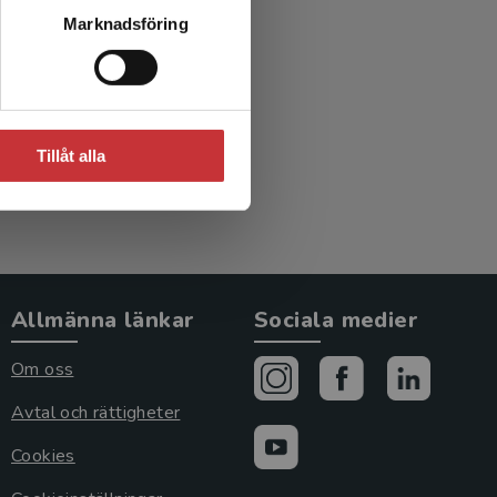
Marknadsföring
n, S
Tillåt alla
Allmänna länkar
Sociala medier
Om oss
Avtal och rättigheter
Cookies