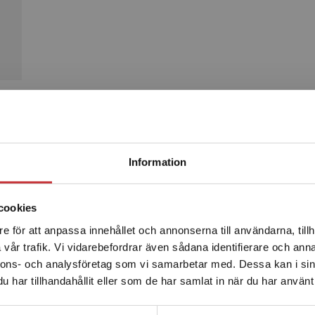
Produkter
Begränsad fraktregion
Information
cookies
e för att anpassa innehållet och annonserna till användarna, tillh
Det verkar som att du besöker studentlitteratur.se via en
vår trafik. Vi vidarebefordrar även sådana identifierare och anna
enhet utanför Sverige. Vi erbjuder inte leveranser utanför
nnons- och analysföretag som vi samarbetar med. Dessa kan i sin
Sverige. För att kunna slutföra ett köp måste
har tillhandahållit eller som de har samlat in när du har använt 
leveransadressen vara i Sverige.
Läs mer