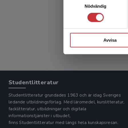
Om sam
Nödvändig
Axelsson,
(red.)
575 kr
in
Avvisa
Exkl. mom
Studentlitteratur
Studentlitteratur grundades 1963 och är idag Sveriges
ledande utbildningsförlag. Med läromedel, kurslitteratur,
facklitteratur, utbildningar och digitala
informationstjänster i utbudet,
finns Studentlitteratur med längs hela kunskapsresan.