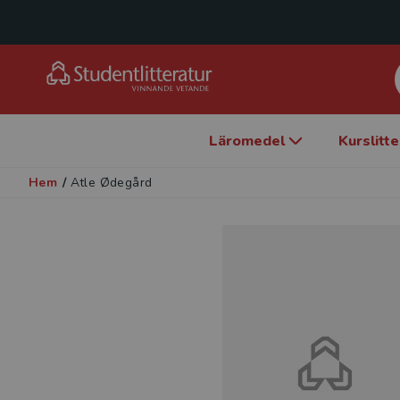
Läromedel
Kurslitt
Hem
/
Atle Ødegård