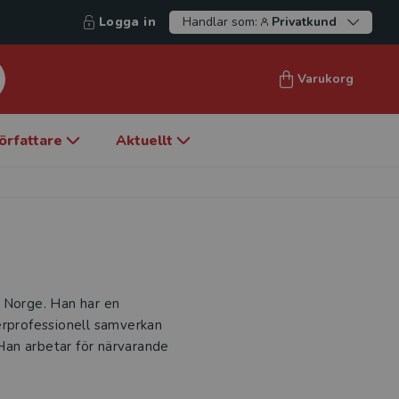
Logga in
Handlar som:
Privatkund
Varukorg
örfattare
Aktuellt
, Norge. Han har en
erprofessionell samverkan
Han arbetar för närvarande