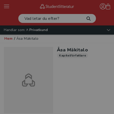
Handlar som:
Privatkund
Hem
/
Åsa Mäkitalo
Åsa Mäkitalo
Kapitelförfattare