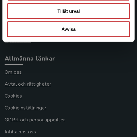
046-31 21 00
Tillåt urval
Frågor och svar
Köpvillkor
Avvisa
Systemkrav
Allmänna länkar
Om oss
Avtal och rättigheter
Cookies
Cookieinställningar
GDPR och personuppgifter
Jobba hos oss