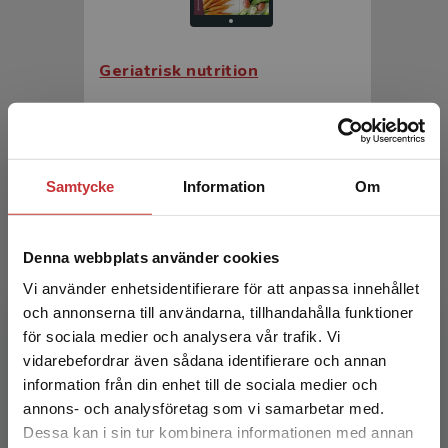
Geriatrisk nutrition
Faxén Irving, G - Rothenberg, E (red.)
351 kr
inkl. moms
Exkl. moms: 331 kr
Samtycke
Information
Om
Denna webbplats använder cookies
Vi använder enhetsidentifierare för att anpassa innehållet
och annonserna till användarna, tillhandahålla funktioner
för sociala medier och analysera vår trafik. Vi
Begränsad fraktregion
vidarebefordrar även sådana identifierare och annan
information från din enhet till de sociala medier och
Geriatrisk nutrition
annons- och analysföretag som vi samarbetar med.
Dessa kan i sin tur kombinera informationen med annan
Faxén Irving, G - Rothenberg, E (red.)