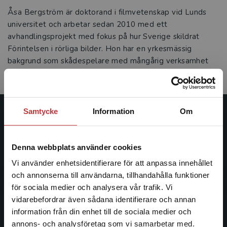
Åsa Bergström är doktorand i filmvetenskap vid Lunds
universitet och arbetar sedan 2010 med ett
avhandlingsprojekt med fokus på hur Sverige skildrat
Förintelsen i rörliga bilder. Hon har en yrkesmässig
bakgrund som skådespelare med mångårig verksamhet
bland annat inom barnteater.
Samtycke
Information
Om
Studentlitteratur
Studentlitteratur grundades 1963 och är idag Sveriges
Denna webbplats använder cookies
ledande utbildningsförlag. Med läromedel, kurslitteratur,
Vi använder enhetsidentifierare för att anpassa innehållet
facklitteratur, utbildningar och digitala
och annonserna till användarna, tillhandahålla funktioner
informationstjänster i utbudet, finns Studentlitteratur med
för sociala medier och analysera vår trafik. Vi
längs hela kunskapsresan.
Begränsad fraktregion
vidarebefordrar även sådana identifierare och annan
information från din enhet till de sociala medier och
Kontakta oss
annons- och analysföretag som vi samarbetar med.