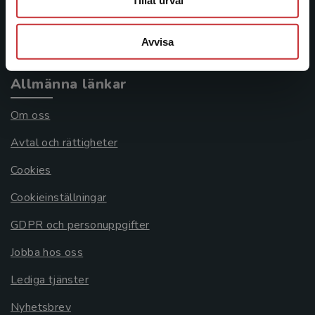
Tillåt urval
Köpvillkor
Avvisa
Systemkrav
Allmänna länkar
Om oss
Avtal och rättigheter
Cookies
Cookieinställningar
GDPR och personuppgifter
Jobba hos oss
Lediga tjänster
Nyhetsbrev