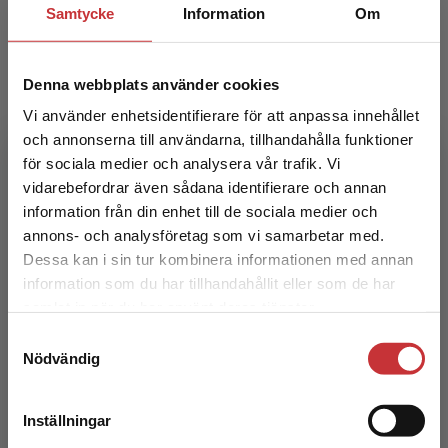
Samtycke
Information
Om
Denna webbplats använder cookies
Vi använder enhetsidentifierare för att anpassa innehållet
och annonserna till användarna, tillhandahålla funktioner
för sociala medier och analysera vår trafik. Vi
Omvårdnad & kirurgi
Begränsad fraktregion
vidarebefordrar även sådana identifierare och annan
information från din enhet till de sociala medier och
Kumlien, C - Rystedt, J (red.)
annons- och analysföretag som vi samarbetar med.
409 kr
inkl. moms
Dessa kan i sin tur kombinera informationen med annan
Exkl. moms: 386 kr
information som du har tillhandahållit eller som de har
Det verkar som att du besöker
samlat in när du har använt deras tjänster.
studentlitteratur.se via en enhet utanför Sverige.
Samtyckesval
Vi erbjuder inte leveranser utanför Sverige. För
Nödvändig
att kunna slutföra ett köp måste
leveransadressen vara i Sverige.
Läs mer
Inställningar
Kontakta kundservice