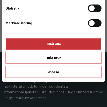
Statistik
Diabetes och metabola syndromet
Marknadsföring
Stäng
Nyström, Fredrik m.fl. (red.)
426 kr
inkl. moms
Exkl. moms: 402 kr
Tillåt alla
Tillåt urval
Studentlitteratur
Avvisa
Studentlitteratur grundades 1963 och är idag Sveriges
ledande utbildningsförlag. Med läromedel, kurslitteratur,
facklitteratur, utbildningar och digitala
informationstjänster i utbudet, finns Studentlitteratur med
längs hela kunskapsresan.