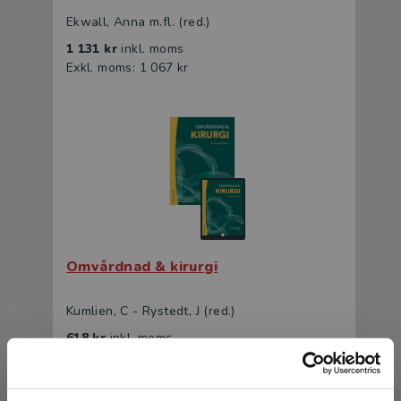
Ekwall, Anna m.fl. (red.)
1 131 kr
inkl. moms
Exkl. moms: 1 067 kr
Omvårdnad & kirurgi
Kumlien, C - Rystedt, J (red.)
618 kr
inkl. moms
Exkl. moms: 583 kr