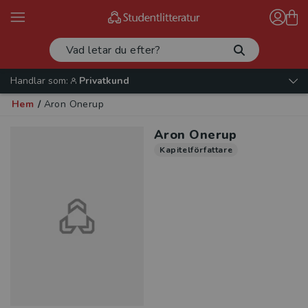
Handlar som:
Privatkund
Hem
/
Aron Onerup
Aron Onerup
Kapitelförfattare