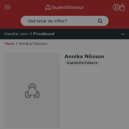
Handlar som:
Privatkund
Hem
/
Annika Nilsson
Annika Nilsson
Kapitelförfattare