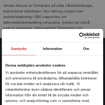
Annika Nilsson är föreläsare på olika vårdutbildningar,
bland annat läkarlinjen. Hon deltog nyligen som
patientsakkunnig i SBU-rapporten om
läkemedelsbehandling vid psykos. Annika var också
extern granskare i delprojektet Patientens röst.
Samtycke
Information
Om
Studentlitteratur
Studentlitteratur grundades 1963 och är idag Sveriges
Denna webbplats använder cookies
ledande utbildningsförlag. Med läromedel, kurslitteratur,
facklitteratur, utbildningar och digitala
Vi använder enhetsidentifierare för att anpassa innehållet
informationstjänster i utbudet, finns Studentlitteratur med
och annonserna till användarna, tillhandahålla funktioner
längs hela kunskapsresan.
för sociala medier och analysera vår trafik. Vi
Begränsad fraktregion
vidarebefordrar även sådana identifierare och annan
information från din enhet till de sociala medier och
Kontakta oss
annons- och analysföretag som vi samarbetar med.