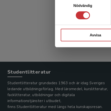
Nödvändig
Avvisa
Studentlitteratur
Studentlitteratur grundades 1963 och är idag Sveriges
ledande utbildningsförlag. Med läromedel, kurslitteratur,
facklitteratur, utbildningar och digitala
informationstjänster i utbudet,
finns Studentlitteratur med längs hela kunskapsresan.