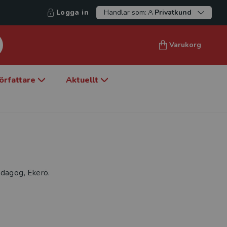
Logga in
Handlar som:
Privatkund
Varukorg
örfattare
Aktuellt
edagog, Ekerö.