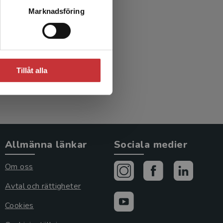
Marknadsföring
Tillåt alla
Allmänna länkar
Sociala medier
Om oss
Avtal och rättigheter
Cookies