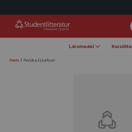
Läromedel
Kurslitt
Hem
/
Annika Josefson