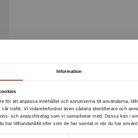
Produkter
Begränsad fraktregion
Information
cookies
e för att anpassa innehållet och annonserna till användarna, tillh
Det verkar som att du besöker studentlitteratur.se via en
vår trafik. Vi vidarebefordrar även sådana identifierare och anna
enhet utanför Sverige. Vi erbjuder inte leveranser utanför
nnons- och analysföretag som vi samarbetar med. Dessa kan i sin
Sverige. För att kunna slutföra ett köp måste
har tillhandahållit eller som de har samlat in när du har använt 
leveransadressen vara i Sverige.
Läs mer