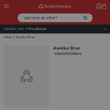
Handlar som:
Privatkund
Hem
/
Annika Brar
Annika Brar
Kapitelförfattare