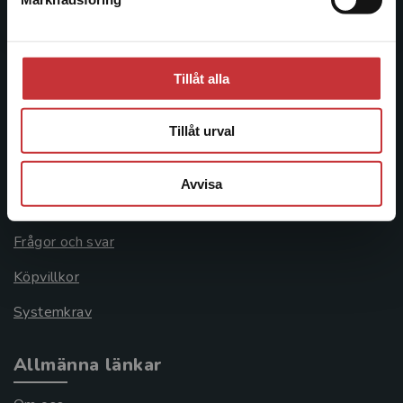
Stäng
Besöksadress:
Åkergränden 1
Tillåt alla
Kundservice
Tillåt urval
Kontakta kundservice
Avvisa
046-31 21 00
Frågor och svar
Köpvillkor
Systemkrav
Allmänna länkar