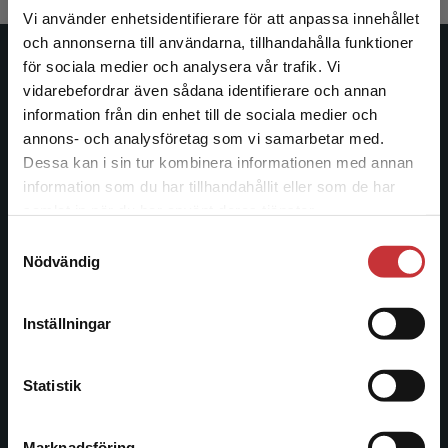
Vi använder enhetsidentifierare för att anpassa innehållet
och annonserna till användarna, tillhandahålla funktioner
för sociala medier och analysera vår trafik. Vi
Studentlitteratur
Begränsad fraktregion
vidarebefordrar även sådana identifierare och annan
information från din enhet till de sociala medier och
Studentlitteratur grundades 1963 och är idag Sveriges
annons- och analysföretag som vi samarbetar med.
ledande utbildningsförlag. Med läromedel, kurslitteratur,
Dessa kan i sin tur kombinera informationen med annan
facklitteratur, utbildningar och digitala
information som du har tillhandahållit eller som de har
informationstjänster i utbudet, finns Studentlitteratur med
Det verkar som att du besöker
samlat in när du har använt deras tjänster.
längs hela kunskapsresan.
studentlitteratur.se via en enhet utanför Sverige.
Samtyckesval
Vi erbjuder inte leveranser utanför Sverige. För
Nödvändig
att kunna slutföra ett köp måste
Kontakta oss
leveransadressen vara i Sverige.
Läs mer
Kontakta oss
Inställningar
Kontakta kundservice
046-31 20 00
Statistik
Postadress:
Box 141
221 00 Lund
Marknadsföring