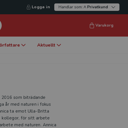
Logga in
Handlar som:
Privatkund
Varukorg
örfattare
Aktuellt
an 2016 som biträdande
ga år med naturen i fokus
nnica ta emot Ulla-Britta
kollegor, för sitt arbete
 arbete med naturen. Annica