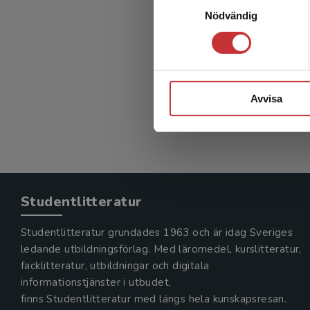
För
Nödvändig
natur
Dahlbeck,
301 kr
in
Avvisa
Exkl. mom
Studentlitteratur
Studentlitteratur grundades 1963 och är idag Sveriges
ledande utbildningsförlag. Med läromedel, kurslitteratur,
facklitteratur, utbildningar och digitala
informationstjänster i utbudet,
finns Studentlitteratur med längs hela kunskapsresan.