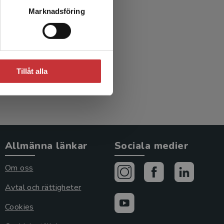
 med
Marknadsföring
teknik
.)
Tillåt alla
Allmänna länkar
Sociala medier
Om oss
Avtal och rättigheter
Cookies