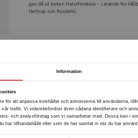
gav då ut boken Naturförskola – Lärande för hållb
Nettrup och Rosdahl).
Produkter
Begränsad fraktregion
Information
cookies
e för att anpassa innehållet och annonserna till användarna, tillh
Det verkar som att du besöker studentlitteratur.se via en
vår trafik. Vi vidarebefordrar även sådana identifierare och anna
enhet utanför Sverige. Vi erbjuder inte leveranser utanför
nnons- och analysföretag som vi samarbetar med. Dessa kan i sin
Sverige. För att kunna slutföra ett köp måste
har tillhandahållit eller som de har samlat in när du har använt 
leveransadressen vara i Sverige.
Läs mer