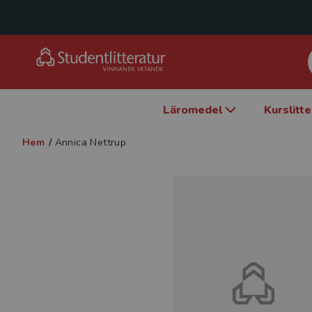
Läromedel
Kurslitt
Hem
/
Annica Nettrup