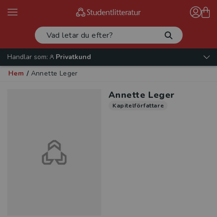
Handlar som:
Privatkund
Hem
/
Annette Leger
Annette Leger
Kapitelförfattare