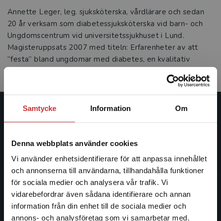
Annette Leger, leg. sjuksköterska, vårdlärare och sedan
20 år verksam som diabetessjuksköterska vid barn- och
Ungdomscentrum vid universitetssjukhuset i Lund.
Magisteruppsats 2007 med titeln: Erfarenheter av att
”festa” bland ungdomar med diabetes, en kvalitativ
intervjustudie.
Samtycke
Information
Om
Studentlitteratur
Studentlitteratur grundades 1963 och är idag Sveriges
Denna webbplats använder cookies
ledande utbildningsförlag. Med läromedel, kurslitteratur,
Vi använder enhetsidentifierare för att anpassa innehållet
facklitteratur, utbildningar och digitala
och annonserna till användarna, tillhandahålla funktioner
informationstjänster i utbudet, finns Studentlitteratur med
för sociala medier och analysera vår trafik. Vi
längs hela kunskapsresan.
Begränsad fraktregion
vidarebefordrar även sådana identifierare och annan
information från din enhet till de sociala medier och
Kontakta oss
annons- och analysföretag som vi samarbetar med.