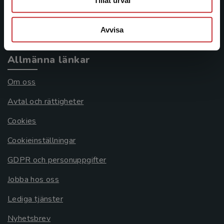
Tillåt urval
Köpvillkor
Avvisa
Systemkrav
Allmänna länkar
Om oss
Avtal och rättigheter
Cookies
Cookieinställningar
GDPR och personuppgifter
Jobba hos oss
Lediga tjänster
Nyhetsbrev