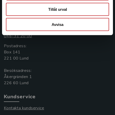
Tillåt urval
Kontakta oss
Avvisa
Kontakta oss
046-31 20 00
Postadress:
Box 141
221 00 Lund
Besöksadress:
Åkergränden 1
Kundservice
Kontakta kundservice