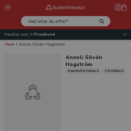
Handlar som:
Privatkund
Hem
/
Anneli Silvén Hagström
Anneli Silvén
Hagström
Kapitelförfattare
Författare