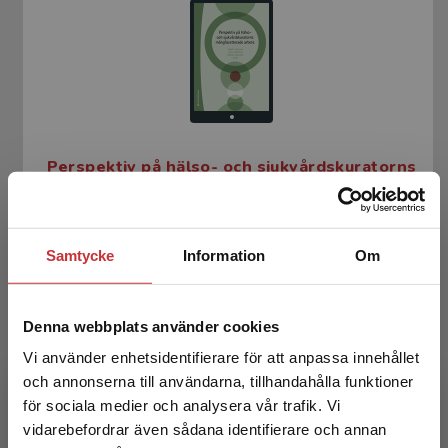
Perspektiv på hälso- och sjukvårdskuratorns
mångfacetterade arbete
Isaksson, Joakim m.fl. (red.)
Samtycke
Information
Om
233 kr
inkl. moms
Exkl. moms: 220 kr
Denna webbplats använder cookies
Vi använder enhetsidentifierare för att anpassa innehållet
och annonserna till användarna, tillhandahålla funktioner
för sociala medier och analysera vår trafik. Vi
Begränsad fraktregion
vidarebefordrar även sådana identifierare och annan