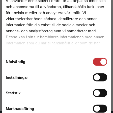
Vi använder enhetsidentifierare för att anpassa innehållet
298 kr
inkl. moms
och annonserna till användarna, tillhandahålla funktioner
Exkl. moms: 281 kr
för sociala medier och analysera vår trafik. Vi
Begränsad fraktregion
vidarebefordrar även sådana identifierare och annan
information från din enhet till de sociala medier och
annons- och analysföretag som vi samarbetar med.
Dessa kan i sin tur kombinera informationen med annan
information som du har tillhandahållit eller som de har
Det verkar som att du besöker
samlat in när du har använt deras tjänster.
studentlitteratur.se via en enhet utanför Sverige.
Samtyckesval
Vi erbjuder inte leveranser utanför Sverige. För
Nödvändig
att kunna slutföra ett köp måste
Omvårdnadens grunder - paket
leveransadressen vara i Sverige.
Läs mer
Inställningar
Almerud, Sofia m.fl. (red.)
Kontakta kundservice
1 283 kr
inkl. moms
Statistik
Exkl. moms: 1 210 kr
Marknadsföring
Stäng