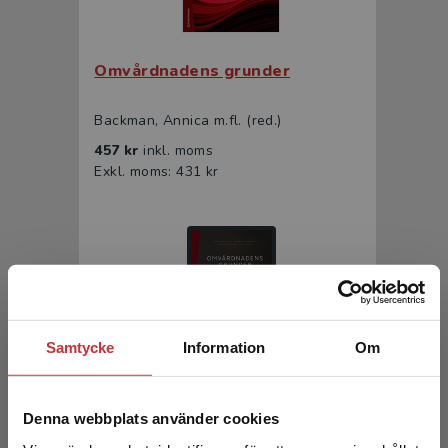
Omvårdnadens grunder
Backman, Annica m.fl. (red.)
457 kr
inkl. moms
Exkl. moms: 431 kr
Samtycke
Information
Om
Omvårdnadens grunder
Denna webbplats använder cookies
Backman, Annica m.fl. (red.)