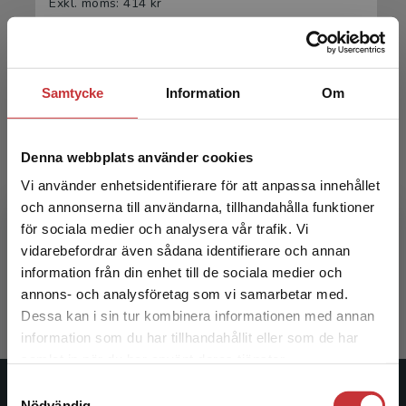
Exkl. moms: 414 kr
Samtycke
Information
Om
Denna webbplats använder cookies
Vi använder enhetsidentifierare för att anpassa innehållet
Theories and perspectives for midwifery
och annonserna till användarna, tillhandahålla funktioner
för sociala medier och analysera vår trafik. Vi
Begränsad fraktregion
Lundgren, Ingela et al. (eds.)
vidarebefordrar även sådana identifierare och annan
information från din enhet till de sociala medier och
286 kr
inkl. moms
annons- och analysföretag som vi samarbetar med.
Exkl. moms: 270 kr
Dessa kan i sin tur kombinera informationen med annan
information som du har tillhandahållit eller som de har
Det verkar som att du besöker
samlat in när du har använt deras tjänster.
studentlitteratur.se via en enhet utanför Sverige.
Samtyckesval
Vi erbjuder inte leveranser utanför Sverige. För
Studentlitteratur
Nödvändig