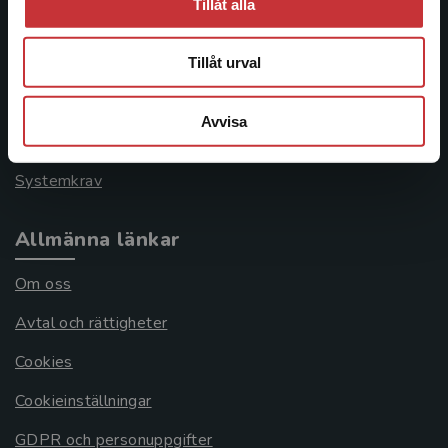
Tillåt alla
Kontakta kundservice
046-31 21 00
Tillåt urval
Frågor och svar
Avvisa
Köpvillkor
Systemkrav
Allmänna länkar
Om oss
Avtal och rättigheter
Cookies
Cookieinställningar
GDPR och personuppgifter