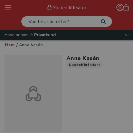
Handlar som:
Privatkund
Hem
/
Anne Kasén
Anne Kasén
Kapitelförfattare