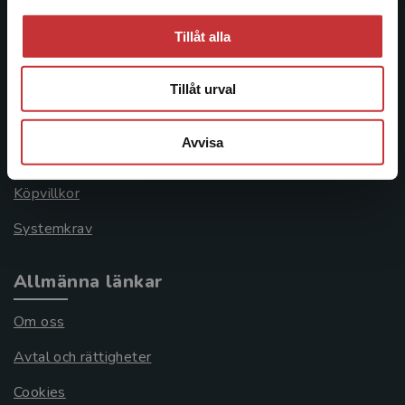
Tillåt alla
Kundservice
Kontakta kundservice
Tillåt urval
046-31 21 00
Avvisa
Frågor och svar
Köpvillkor
Systemkrav
Allmänna länkar
Om oss
Avtal och rättigheter
Cookies