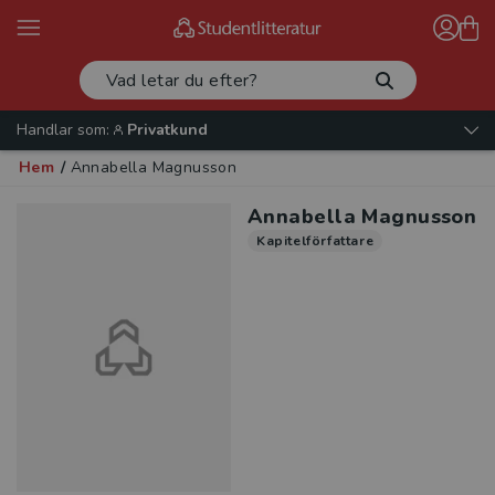
Handlar som:
Privatkund
Hem
/
Annabella Magnusson
Annabella Magnusson
Kapitelförfattare