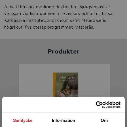
Anna Ullenhag, medicine doktor, leg. sjukgymnast är
verksam vid Institutionen för kvinnors och barns hälsa,
Karolinska Institutet, Stockholm samt Mälardalens
högskola, Fysioterapiprogrammet, Västerås.
Produkter
Arbetsterapi för barn och ungdom
Samtycke
Information
Om