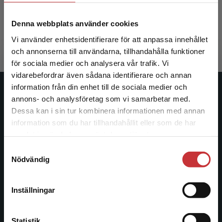
Eliasson, Ann-Christin m.fl. (red.)
Denna webbplats använder cookies
390 kr
inkl. moms
Exkl. moms: 368 kr
Vi använder enhetsidentifierare för att anpassa innehållet
och annonserna till användarna, tillhandahålla funktioner
för sociala medier och analysera vår trafik. Vi
Begränsad fraktregion
vidarebefordrar även sådana identifierare och annan
information från din enhet till de sociala medier och
Studentlitteratur
annons- och analysföretag som vi samarbetar med.
Dessa kan i sin tur kombinera informationen med annan
Studentlitteratur grundades 1963 och är idag Sveriges
information som du har tillhandahållit eller som de har
Det verkar som att du besöker
ledande utbildningsförlag. Med läromedel, kurslitteratur,
samlat in när du har använt deras tjänster.
studentlitteratur.se via en enhet utanför Sverige.
facklitteratur, utbildningar och digitala
Samtyckesval
Vi erbjuder inte leveranser utanför Sverige. För
informationstjänster i utbudet, finns Studentlitteratur med
Nödvändig
att kunna slutföra ett köp måste
längs hela kunskapsresan.
leveransadressen vara i Sverige.
Läs mer
Inställningar
Kontakta oss
Kontakta kundservice
Kontakta oss
Statistik