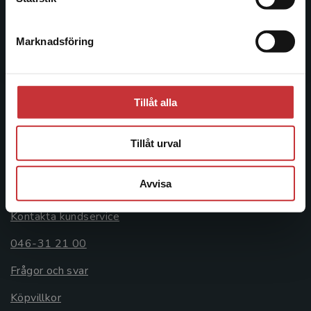
046-31 20 00
Marknadsföring
Stäng
Postadress:
Box 141
221 00 Lund
Tillåt alla
Besöksadress:
Åkergränden 1
Tillåt urval
Kundservice
Avvisa
Kontakta kundservice
046-31 21 00
Frågor och svar
Köpvillkor