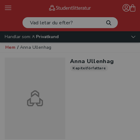
Handlar som:
Privatkund
Hem
/
Anna Ullenhag
Anna Ullenhag
Kapitelförfattare