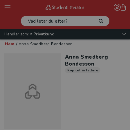
Handlar som:
Privatkund
Hem
/
Anna Smedberg Bondesson
Anna Smedberg
Bondesson
Kapitelförfattare