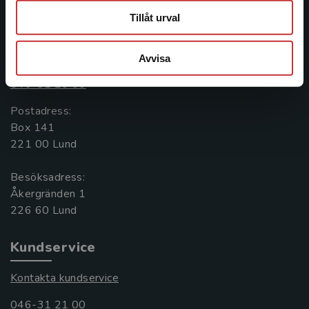
Tillåt urval
Kontakta oss
Kontakta oss
Avvisa
046-31 20 00
Postadress:
Box 141
221 00 Lund
Besöksadress:
Åkergränden 1
Kundservice
Kontakta kundservice
046-31 21 00