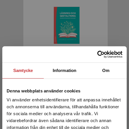
Läsning och gestaltning
Hermansson, K - Nordenstam, A (red.)
Samtycke
Information
Om
341 kr
inkl. moms
Exkl. moms: 322 kr
Denna webbplats använder cookies
Vi använder enhetsidentifierare för att anpassa innehållet
och annonserna till användarna, tillhandahålla funktioner
för sociala medier och analysera vår trafik. Vi
Begränsad fraktregion
vidarebefordrar även sådana identifierare och annan
information från din enhet till de sociala medier och