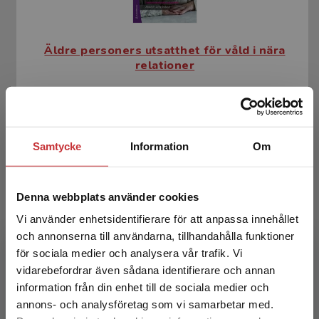
Äldre personers utsatthet för våld i nära
relationer
Östlund, Lena (red.)
350 kr
inkl. moms
Exkl. moms: 330 kr
Samtycke
Information
Om
Denna webbplats använder cookies
Vi använder enhetsidentifierare för att anpassa innehållet
och annonserna till användarna, tillhandahålla funktioner
för sociala medier och analysera vår trafik. Vi
Begränsad fraktregion
vidarebefordrar även sådana identifierare och annan
information från din enhet till de sociala medier och
Äldre personers utsatthet för våld i nära
annons- och analysföretag som vi samarbetar med.
relationer