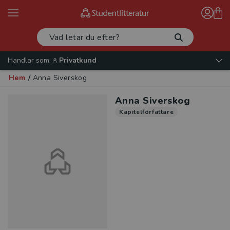
Handlar som:
Privatkund
Hem
/
Anna Siverskog
Anna Siverskog
Kapitelförfattare