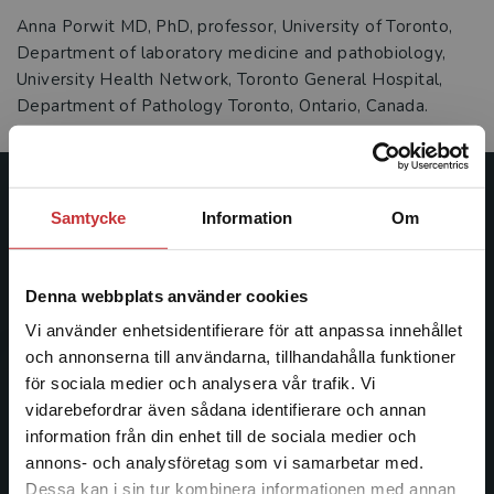
Anna Porwit MD, PhD, professor, University of Toronto,
Department of laboratory medicine and pathobiology,
University Health Network, Toronto General Hospital,
Department of Pathology Toronto, Ontario, Canada.
Studentlitteratur
Samtycke
Information
Om
Studentlitteratur grundades 1963 och är idag Sveriges
ledande utbildningsförlag. Med läromedel, kurslitteratur,
Denna webbplats använder cookies
facklitteratur, utbildningar och digitala
Vi använder enhetsidentifierare för att anpassa innehållet
informationstjänster i utbudet, finns Studentlitteratur med
och annonserna till användarna, tillhandahålla funktioner
längs hela kunskapsresan.
för sociala medier och analysera vår trafik. Vi
Begränsad fraktregion
vidarebefordrar även sådana identifierare och annan
Kontakta oss
information från din enhet till de sociala medier och
annons- och analysföretag som vi samarbetar med.
Kontakta oss
Dessa kan i sin tur kombinera informationen med annan