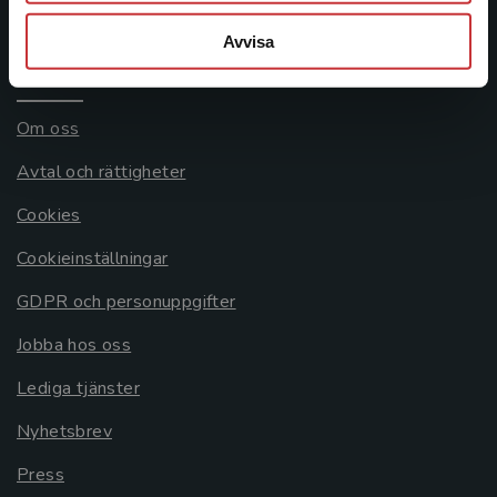
Systemkrav
Avvisa
Allmänna länkar
Om oss
Avtal och rättigheter
Cookies
Cookieinställningar
GDPR och personuppgifter
Jobba hos oss
Lediga tjänster
Nyhetsbrev
Press