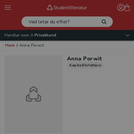
Handlar som:
Privatkund
Hem
/
Anna Porwit
Anna Porwit
Kapitelförfattare