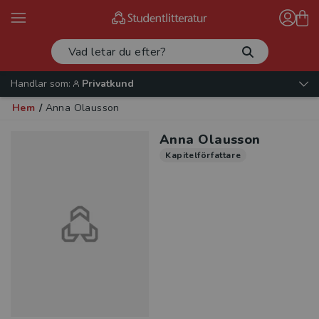
Handlar som:
Privatkund
Hem
/
Anna Olausson
Anna Olausson
Kapitelförfattare