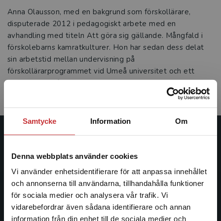
Anna Olausson, med en bakgrund som förskollärare,
disputerade 2012 i pedagogiskt arbete med en
avhandling med titeln Att göra sig gällande. Mångfald i
förskolebarns kamratkulturer. Hon har sedan dess delat
sin arbetstid mellan undervisning på
förskollärarprogrammet vid Umeå universitet och ett
uppdrag som forskarstöd i uppbyggnaden av en
genusförskola i Umeå kommun.
Samtycke
Information
Om
Studentlitteratur
Denna webbplats använder cookies
Studentlitteratur grundades 1963 och är idag Sveriges
Vi använder enhetsidentifierare för att anpassa innehållet
ledande utbildningsförlag. Med läromedel, kurslitteratur,
och annonserna till användarna, tillhandahålla funktioner
facklitteratur, utbildningar och digitala
för sociala medier och analysera vår trafik. Vi
informationstjänster i utbudet, finns Studentlitteratur med
Begränsad fraktregion
vidarebefordrar även sådana identifierare och annan
längs hela kunskapsresan.
information från din enhet till de sociala medier och