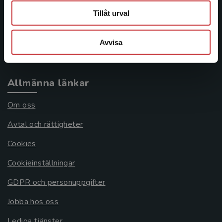
Tillåt urval
Frågor och svar
Köpvillkor
Avvisa
Systemkrav
Allmänna länkar
Om oss
Avtal och rättigheter
Cookies
Cookieinställningar
GDPR och personuppgifter
Jobba hos oss
Lediga tjänster