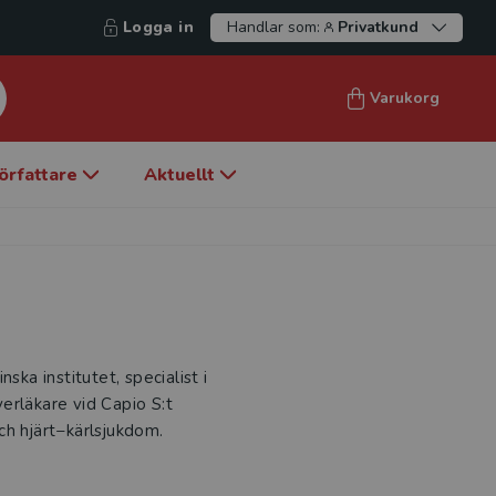
Logga in
Handlar som:
Privatkund
Varukorg
örfattare
Aktuellt
ska institutet, specialist i
verläkare vid Capio S:t
ch hjärt−kärlsjukdom.