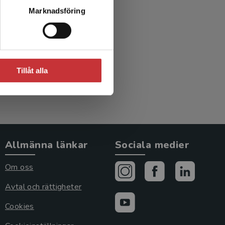
Marknadsföring
Tillåt alla
Allmänna länkar
Sociala medier
Om oss
Avtal och rättigheter
Cookies