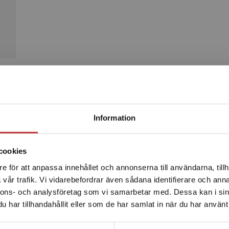
Produkter
Begränsad fraktregion
Information
cookies
e för att anpassa innehållet och annonserna till användarna, tillh
Det verkar som att du besöker studentlitteratur.se via en
vår trafik. Vi vidarebefordrar även sådana identifierare och anna
enhet utanför Sverige. Vi erbjuder inte leveranser utanför
nnons- och analysföretag som vi samarbetar med. Dessa kan i sin
Sverige. För att kunna slutföra ett köp måste
har tillhandahållit eller som de har samlat in när du har använt 
leveransadressen vara i Sverige.
Läs mer