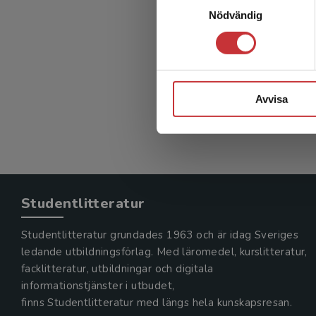
Kvinno
Nödvändig
Schenck-
Holmström
426 kr
in
Avvisa
Exkl. mom
Studentlitteratur
Studentlitteratur grundades 1963 och är idag Sveriges
ledande utbildningsförlag. Med läromedel, kurslitteratur,
facklitteratur, utbildningar och digitala
informationstjänster i utbudet,
finns Studentlitteratur med längs hela kunskapsresan.