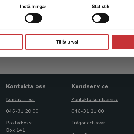
Kontakta kundservice
hjärtan
Diabetes
Inställningar
Statistik
Gustafsson, K-Johnston-
Landin-Olsson, Mona (red.)
, N (red.)
Stäng
kl. moms
498 kr
inkl. moms
Tillåt urval
s: 402 kr
Exkl. moms: 470 kr
Kontakta oss
Kundservice
Kontakta oss
Kontakta kundservice
046-31 20 00
046-31 21 00
Postadress:
Frågor och svar
Box 141