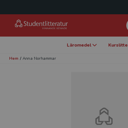
Läromedel
Kurslitt
Hem
/
Anna Norhammar