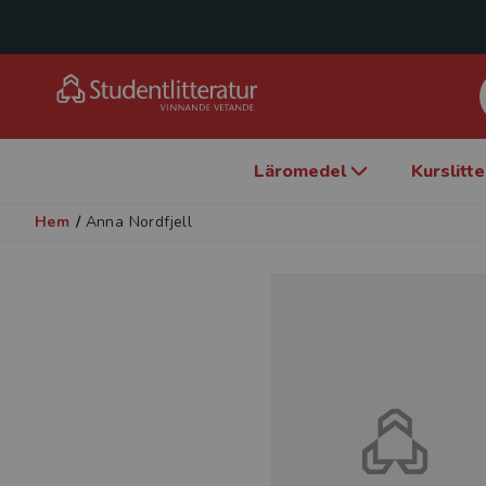
Läromedel
Kurslitt
Hem
/
Anna Nordfjell