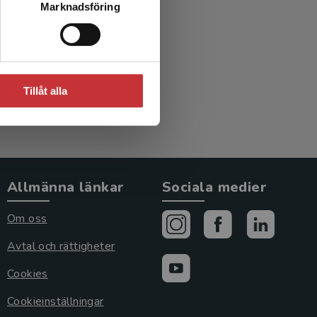
Marknadsföring
Tillåt alla
Allmänna länkar
Sociala medier
Om oss
Avtal och rättigheter
Cookies
Cookieinställningar