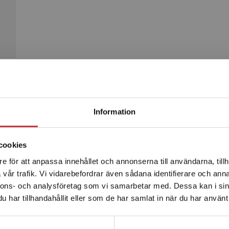
Begränsad fraktregion
Produkter
Information
cookies
e för att anpassa innehållet och annonserna till användarna, tillh
Det verkar som att du besöker studentlitteratur.se via en
vår trafik. Vi vidarebefordrar även sådana identifierare och anna
enhet utanför Sverige. Vi erbjuder inte leveranser utanför
nnons- och analysföretag som vi samarbetar med. Dessa kan i sin
Sverige. För att kunna slutföra ett köp måste
har tillhandahållit eller som de har samlat in när du har använt 
leveransadressen vara i Sverige.
Läs mer
Kontakta kundservice