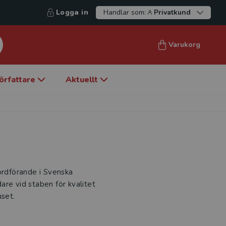
Logga in
Handlar som:
Privatkund
Varukorg
örfattare
Aktuellt
ordförande i Svenska
are vid staben för kvalitet
uset.