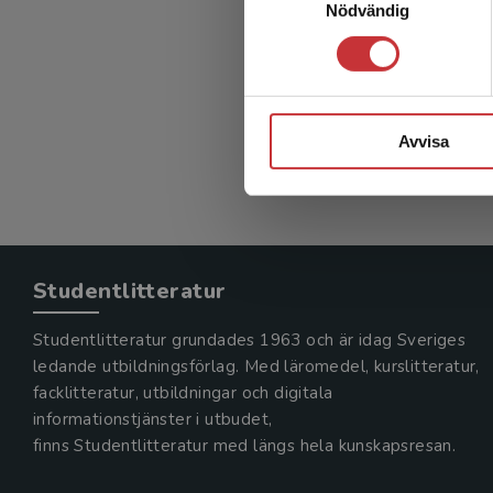
Nödvändig
Avvisa
Studentlitteratur
Studentlitteratur grundades 1963 och är idag Sveriges
ledande utbildningsförlag. Med läromedel, kurslitteratur,
facklitteratur, utbildningar och digitala
informationstjänster i utbudet,
finns Studentlitteratur med längs hela kunskapsresan.