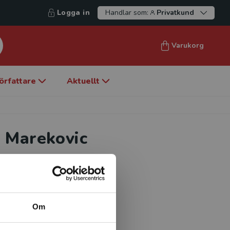
Logga in
Handlar som:
Privatkund
Varukorg
örfattare
Aktuellt
 Marekovic
gi vid Institutionen för
orskning rör mottagande och
oriskt perspektiv. Den
Om
ganisatoriskt har hanterat
etsmarknaden samt