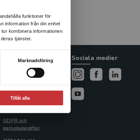
andahålla funktioner för
n information från din enhet
 tur kombinera informationen
deras tjänster.
Allmänna länkar
Sociala medier
Marknadsföring
Om oss
Avtal och rättigheter
Cookies
Tillåt alla
Cookieinställningar
GDPR och
personuppgifter