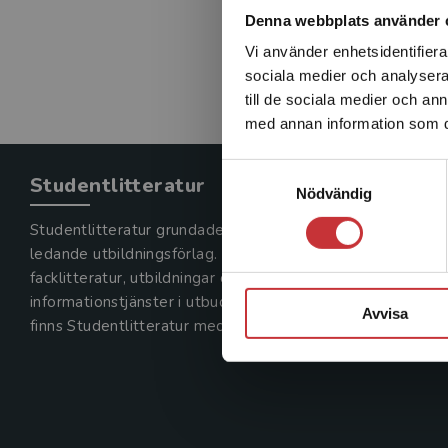
Denna webbplats använder 
Vi använder enhetsidentifierar
sociala medier och analysera 
till de sociala medier och a
med annan information som du 
Samtyckesval
Studentlitteratur
Nödvändig
Studentlitteratur grundades 1963 och är idag Sveriges
ledande utbildningsförlag. Med läromedel, kurslitteratur,
facklitteratur, utbildningar och digitala
informationstjänster i utbudet,
Avvisa
finns Studentlitteratur med längs hela kunskapsresan.