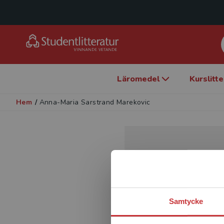
Läromedel
Kurslitt
Hem
/
Anna-Maria Sarstrand Marekovic
Samtycke