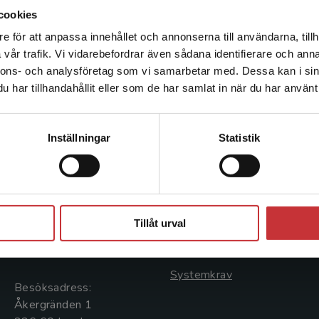
nyanlända ungdomars skolintroduktion.
cookies
e för att anpassa innehållet och annonserna till användarna, tillh
Det verkar som att du besöker studentlitteratur.se via en
vår trafik. Vi vidarebefordrar även sådana identifierare och anna
enhet utanför Sverige. Vi erbjuder inte leveranser utanför
nnons- och analysföretag som vi samarbetar med. Dessa kan i sin
Sverige. För att kunna slutföra ett köp måste
har tillhandahållit eller som de har samlat in när du har använt 
leveransadressen vara i Sverige.
Läs mer
Kontakta kundservice
Kontakta oss
Kundservice
Inställningar
Statistik
Kontakta oss
Kontakta kundservice
046-31 20 00
046-31 21 00
Stäng
Postadress:
Frågor och svar
Tillåt urval
Box 141
Köpvillkor
221 00 Lund
Systemkrav
Besöksadress:
Åkergränden 1