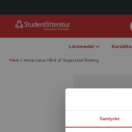
Läromedel
Kurslitt
Hem
/
Anna-Lena Hård af Segerstad Boberg
Samtycke