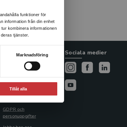
andahålla funktioner för
n information från din enhet
 tur kombinera informationen
deras tjänster.
Allmänna länkar
Sociala medier
Marknadsföring
Om oss
Avtal och rättigheter
Cookies
Tillåt alla
Cookieinställningar
GDPR och
personuppgifter