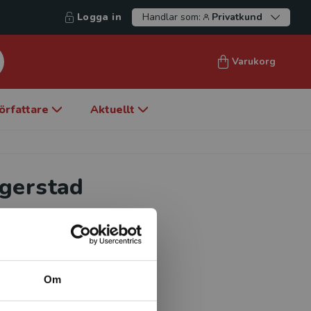
Logga in
Handlar som:
Privatkund
Varukorg
örfattare
Aktuellt
gerstad
arn- och Ungdomssjukhus,
Om