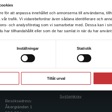
cookies
e för att anpassa innehållet och annonserna till användarna, tillh
Det verkar som att du besöker studentlitteratur.se via en
vår trafik. Vi vidarebefordrar även sådana identifierare och anna
enhet utanför Sverige. Vi erbjuder inte leveranser utanför
nnons- och analysföretag som vi samarbetar med. Dessa kan i sin
Sverige. För att kunna slutföra ett köp måste
har tillhandahållit eller som de har samlat in när du har använt 
leveransadressen vara i Sverige.
Läs mer
Kontakta kundservice
Kontakta oss
Kundservice
Inställningar
Statistik
Kontakta oss
Kontakta kundservice
046-31 20 00
046-31 21 00
Stäng
Postadress:
Frågor och svar
Tillåt urval
Box 141
Köpvillkor
221 00 Lund
Systemkrav
Besöksadress:
Åkergränden 1