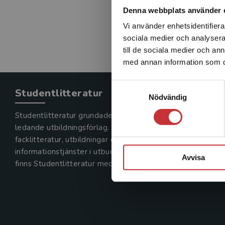
Denna webbplats använder 
Vi använder enhetsidentifierar
sociala medier och analysera 
till de sociala medier och a
med annan information som du 
Samtyckesval
Studentlitteratur
Nödvändig
Studentlitteratur grundades 1963 och är idag Sveriges
ledande utbildningsförlag. Med läromedel, kurslitteratur,
facklitteratur, utbildningar och digitala
informationstjänster i utbudet,
Avvisa
finns Studentlitteratur med längs hela kunskapsresan.