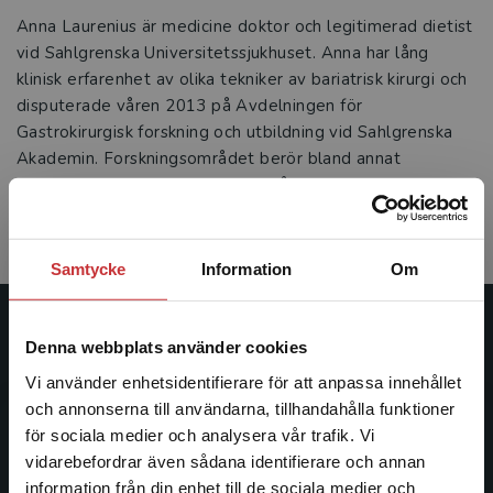
Anna Laurenius är medicine doktor och legitimerad dietist
vid Sahlgrenska Universitetssjukhuset. Anna har lång
klinisk erfarenhet av olika tekniker av bariatrisk kirurgi och
disputerade våren 2013 på Avdelningen för
Gastrokirurgisk forskning och utbildning vid Sahlgrenska
Akademin. Forskningsområdet berör bland annat
livsmedelsval, ätbeteende och måltidsrelaterade symtom
från tiden före operation samt ett och två år efter
gastrisk bypass.
Samtycke
Information
Om
Studentlitteratur
Denna webbplats använder cookies
Vi använder enhetsidentifierare för att anpassa innehållet
Studentlitteratur grundades 1963 och är idag Sveriges
och annonserna till användarna, tillhandahålla funktioner
ledande utbildningsförlag. Med läromedel, kurslitteratur,
för sociala medier och analysera vår trafik. Vi
facklitteratur, utbildningar och digitala
Begränsad fraktregion
vidarebefordrar även sådana identifierare och annan
informationstjänster i utbudet, finns Studentlitteratur med
information från din enhet till de sociala medier och