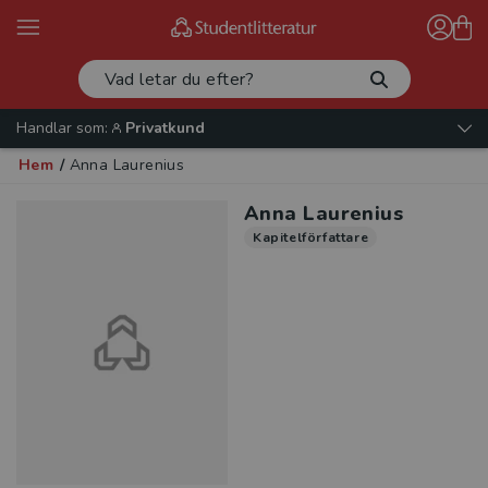
Handlar som:
Privatkund
Hem
/
Anna Laurenius
Anna Laurenius
Kapitelförfattare