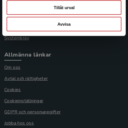
046-31 21 00
Tillåt urval
Frågor och svar
Avvisa
Köpvillkor
Systemkrav
Allmänna länkar
Om oss
Avtal och rättigheter
Cookies
Cookieinställningar
GDPR och personuppgifter
Jobba hos oss