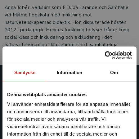
Anna Jobér, verksam som F.D. på Lärande och Samhälle
vid Malmö högskola med inriktning mot
naturvetenskapernas didaktik. Hon disputerade hösten
2012 i pedagogik. Hennes forskning belyser frågor kring
social klass och inkludering och exkludering i det
naturvetenskapliga i klassrummet och samhälleliga
konsekvenser av det.
Samtycke
Information
Om
Studentlitteratur
Denna webbplats använder cookies
Studentlitteratur grundades 1963 och är idag Sveriges
ledande utbildningsförlag. Med läromedel, kurslitteratur,
Vi använder enhetsidentifierare för att anpassa innehållet
facklitteratur, utbildningar och digitala
och annonserna till användarna, tillhandahålla funktioner
informationstjänster i utbudet, finns Studentlitteratur med
för sociala medier och analysera vår trafik. Vi
Begränsad fraktregion
längs hela kunskapsresan.
vidarebefordrar även sådana identifierare och annan
information från din enhet till de sociala medier och