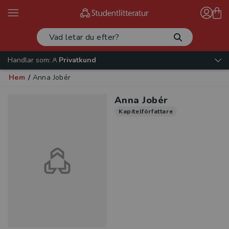
Handlar som:
Privatkund
Hem
/
Anna Jobér
Anna Jobér
Kapitelförfattare