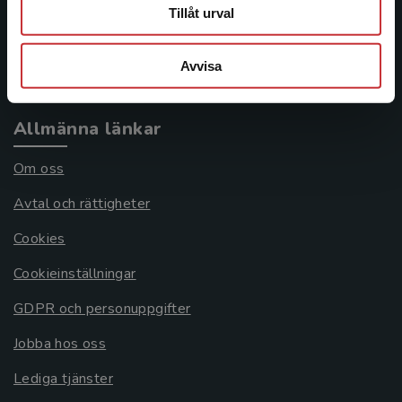
Frågor och svar
Tillåt urval
Köpvillkor
Avvisa
Systemkrav
Allmänna länkar
Om oss
Avtal och rättigheter
Cookies
Cookieinställningar
GDPR och personuppgifter
Jobba hos oss
Lediga tjänster