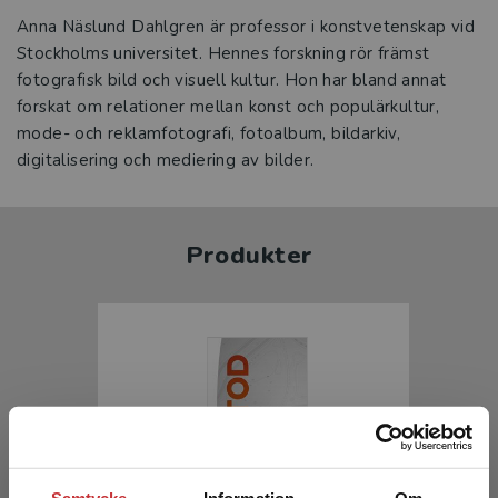
Anna Näslund Dahlgren är professor i konstvetenskap vid
Stockholms universitet. Hennes forskning rör främst
fotografisk bild och visuell kultur. Hon har bland annat
forskat om relationer mellan konst och populärkultur,
mode- och reklamfotografi, fotoalbum, bildarkiv,
digitalisering och mediering av bilder.
Produkter