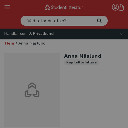
Handlar som:
Privatkund
Hem
/
Anna Näslund
Anna Näslund
Kapitelförfattare