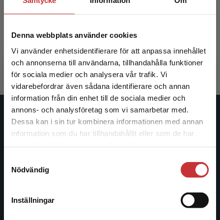
Samtycke
Information
Om
Metod
Denna webbplats använder cookies
Gustavsson, M - Svanström, Y (red.)
351 kr
inkl. moms
Vi använder enhetsidentifierare för att anpassa innehållet
Exkl. moms: 331 kr
och annonserna till användarna, tillhandahålla funktioner
för sociala medier och analysera vår trafik. Vi
Begränsad fraktregion
vidarebefordrar även sådana identifierare och annan
information från din enhet till de sociala medier och
annons- och analysföretag som vi samarbetar med.
Studentlitteratur
Dessa kan i sin tur kombinera informationen med annan
information som du har tillhandahållit eller som de har
Det verkar som att du besöker
Studentlitteratur grundades 1963 och är idag Sveriges
samlat in när du har använt deras tjänster.
studentlitteratur.se via en enhet utanför Sverige.
ledande utbildningsförlag. Med läromedel, kurslitteratur,
Samtyckesval
Vi erbjuder inte leveranser utanför Sverige. För
facklitteratur, utbildningar och digitala
Nödvändig
att kunna slutföra ett köp måste
informationstjänster i utbudet, finns Studentlitteratur med
leveransadressen vara i Sverige.
Läs mer
längs hela kunskapsresan.
Inställningar
Kontakta kundservice
Kontakta oss