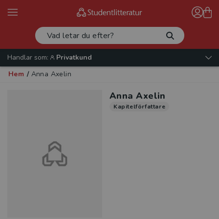
Handlar som:
Privatkund
Hem
/
Anna Axelin
Anna Axelin
Kapitelförfattare