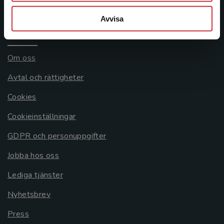
Systemkrav
Avvisa
Allmänna länkar
Om oss
Avtal och rättigheter
Cookies
Cookieinställningar
GDPR och personuppgifter
Jobba hos oss
Lediga tjänster
Nyhetsbrev
Press