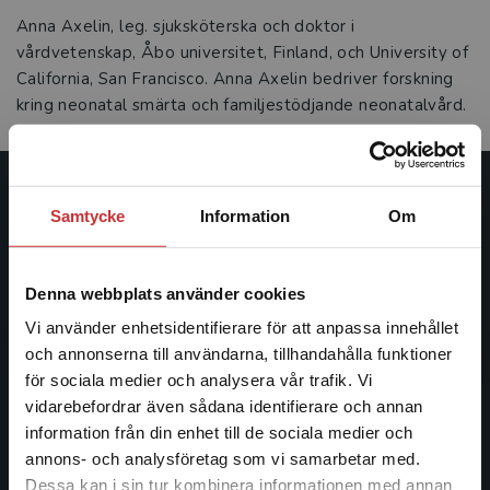
Anna Axelin, leg. sjuksköterska och doktor i
vårdvetenskap, Åbo universitet, Finland, och University of
California, San Francisco. Anna Axelin bedriver forskning
kring neonatal smärta och familjestödjande neonatalvård.
Studentlitteratur
Samtycke
Information
Om
Studentlitteratur grundades 1963 och är idag Sveriges
ledande utbildningsförlag. Med läromedel, kurslitteratur,
Denna webbplats använder cookies
facklitteratur, utbildningar och digitala
Vi använder enhetsidentifierare för att anpassa innehållet
informationstjänster i utbudet, finns Studentlitteratur med
och annonserna till användarna, tillhandahålla funktioner
längs hela kunskapsresan.
för sociala medier och analysera vår trafik. Vi
Begränsad fraktregion
vidarebefordrar även sådana identifierare och annan
Kontakta oss
information från din enhet till de sociala medier och
annons- och analysföretag som vi samarbetar med.
Kontakta oss
Dessa kan i sin tur kombinera informationen med annan