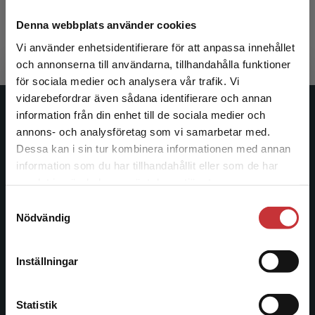
Häckner, Johan m.fl.
226 kr
inkl. moms
Denna webbplats använder cookies
Exkl. moms: 213 kr
Vi använder enhetsidentifierare för att anpassa innehållet
och annonserna till användarna, tillhandahålla funktioner
för sociala medier och analysera vår trafik. Vi
Begränsad fraktregion
vidarebefordrar även sådana identifierare och annan
information från din enhet till de sociala medier och
Studentlitteratur
annons- och analysföretag som vi samarbetar med.
Dessa kan i sin tur kombinera informationen med annan
Studentlitteratur grundades 1963 och är idag Sveriges
information som du har tillhandahållit eller som de har
ledande utbildningsförlag. Med läromedel, kurslitteratur,
Det verkar som att du besöker
samlat in när du har använt deras tjänster.
facklitteratur, utbildningar och digitala
studentlitteratur.se via en enhet utanför Sverige.
informationstjänster i utbudet, finns Studentlitteratur med
Samtyckesval
Vi erbjuder inte leveranser utanför Sverige. För
Nödvändig
längs hela kunskapsresan.
att kunna slutföra ett köp måste
leveransadressen vara i Sverige.
Läs mer
Kontakta oss
Inställningar
Kontakta kundservice
Kontakta oss
Statistik