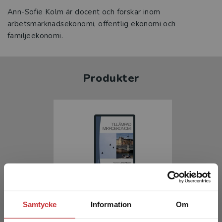
Ann-Sofie Kolm är docent och forskar inom
arbetsmarknadsekonomi, offentlig ekonomi och
familjeekonomi.
Produkter
Tillämpad mikroekonomi
Samtycke
Information
Om